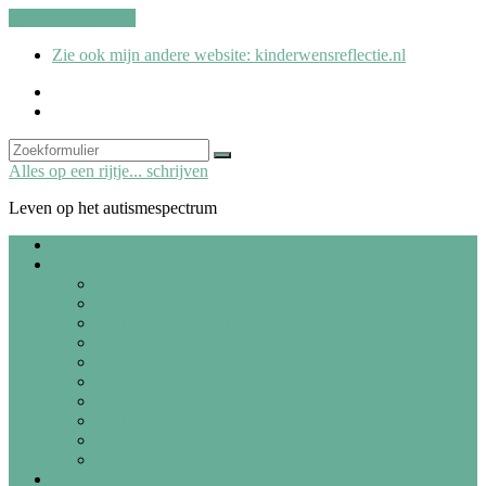
Ga naar de inhoud
Zie ook mijn andere website: kinderwensreflectie.nl
kinderwensreflectie.nl
Search
Zoeken
Alles op een rijtje... schrijven
Leven op het autismespectrum
Welkom
Blogs
Alle blogs
Autismespectrum
Co-morbide problemen
Therapie & begeleiding
Persoonlijke ontwikkeling & zelfzorg
Dagelijks leven
Studie, werk & Wajong
Sociaal & vrije tijd
Steunhondje Josje
Reacties op blogs
Gedichten