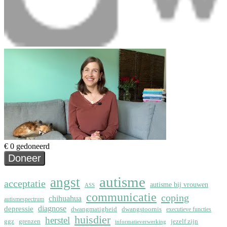
autisme
angst
acceptatie
autisme bij vrouwen
ASS
communicatie
coping
chihuahua
autismespectrum
depressie
diagnose
dwangmatigheid
dwangstoornis
executieve functies
huisdier
herstel
ggz
grenzen
jezelf zijn
informatieverwerking