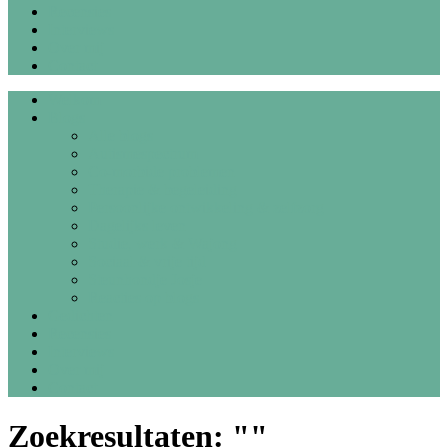
Recensies
Interviews
Over mij
Contact
Welkom
Blogs
Alle blogs
Autismespectrum
Co-morbide problemen
Therapie & begeleiding
Persoonlijke ontwikkeling & zelfzorg
Dagelijks leven
Studie, werk & Wajong
Sociaal & vrije tijd
Steunhondje Josje
Reacties op blogs
Gedichten
Recensies
Interviews
Over mij
Contact
Zoekresultaten: ""