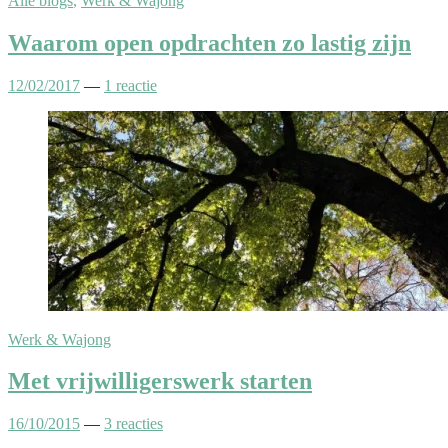
Alle blogs
,
Werk & Wajong
Waarom open opdrachten zo lastig zijn
12/02/2017
—
1 reactie
Werk & Wajong
Met vrijwilligerswerk starten
16/10/2015
—
3 reacties