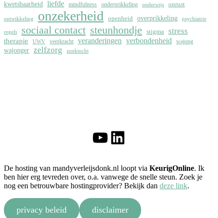
liefde
kwetsbaarheid
onrust
mindfulness
onderprikkeling
onderwijs
onzekerheid
overprikkeling
openheid
ontwikkeling
psychiatrie
sociaal contact
steunhondje
stress
stigma
regels
therapie
veranderingen
verbondenheid
veerkracht
wajong
UWV
zelfzorg
wajonger
zoektocht
YouTube
LinkedIn
De hosting van mandyverleijsdonk.nl loopt via
KeurigOnline
. Ik
ben hier erg tevreden over, o.a. vanwege de snelle steun. Zoek je
nog een betrouwbare hostingprovider? Bekijk dan
deze link
.
privacy beleid
disclaimer