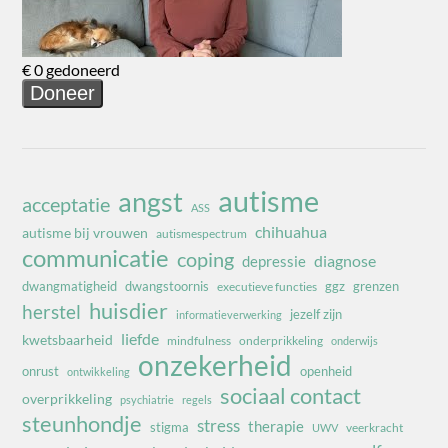
autisme
angst
acceptatie
ASS
chihuahua
autisme bij vrouwen
autismespectrum
communicatie
coping
diagnose
depressie
dwangmatigheid
dwangstoornis
ggz
grenzen
executieve functies
huisdier
herstel
jezelf zijn
informatieverwerking
liefde
kwetsbaarheid
mindfulness
onderprikkeling
onderwijs
onzekerheid
onrust
openheid
ontwikkeling
sociaal contact
overprikkeling
psychiatrie
regels
steunhondje
stress
therapie
stigma
veerkracht
UWV