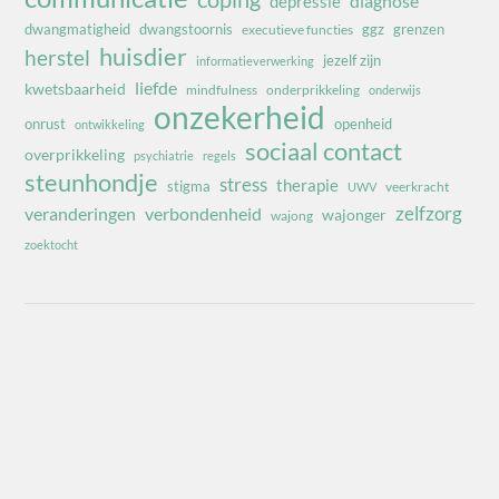
diagnose
depressie
dwangmatigheid
dwangstoornis
ggz
grenzen
executieve functies
huisdier
herstel
jezelf zijn
informatieverwerking
liefde
kwetsbaarheid
mindfulness
onderprikkeling
onderwijs
onzekerheid
onrust
openheid
ontwikkeling
sociaal contact
overprikkeling
psychiatrie
regels
steunhondje
stress
therapie
stigma
veerkracht
UWV
zelfzorg
veranderingen
verbondenheid
wajonger
wajong
zoektocht