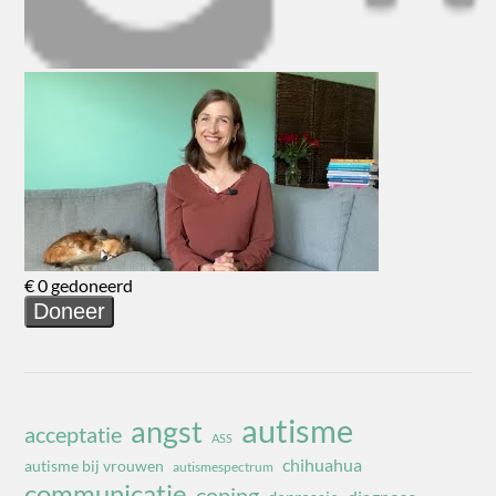
autisme
angst
acceptatie
ASS
chihuahua
autisme bij vrouwen
autismespectrum
communicatie
coping