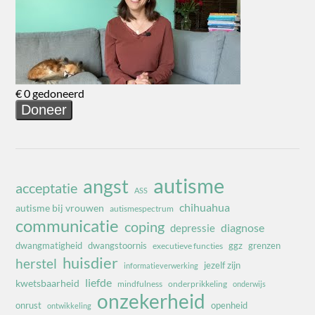
autisme
angst
acceptatie
ASS
chihuahua
autisme bij vrouwen
autismespectrum
communicatie
coping
diagnose
depressie
dwangmatigheid
dwangstoornis
ggz
grenzen
executieve functies
huisdier
herstel
jezelf zijn
informatieverwerking
liefde
kwetsbaarheid
mindfulness
onderprikkeling
onderwijs
onzekerheid
onrust
openheid
ontwikkeling