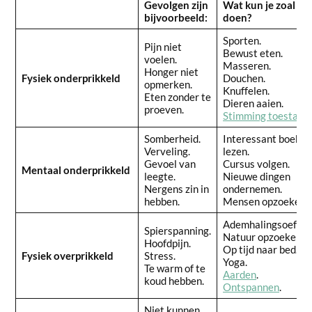
Gevolgen zijn
Wat kun je zoal
bijvoorbeeld:
doen?
Sporten.
Pijn niet
Bewust eten.
voelen.
Masseren.
Honger niet
Fysiek onderprikkeld
Douchen.
opmerken.
Knuffelen.
Eten zonder te
Dieren aaien.
proeven.
Stimming toestaan
.
Somberheid.
Interessant boek
Verveling.
lezen.
Gevoel van
Cursus volgen.
Mentaal onderprikkeld
leegte.
Nieuwe dingen
Nergens zin in
ondernemen.
hebben.
Mensen opzoeken.
Ademhalingsoefeni
Spierspanning.
Natuur opzoeken.
Hoofdpijn.
Op tijd naar bed.
Fysiek overprikkeld
Stress.
Yoga.
Te warm of te
Aarden
.
koud hebben.
Ontspannen
.
Niet kunnen