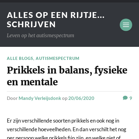
ALLES OP EEN RIJTJE...
SCHRIJVEN
Leven op het autismespectrum
ALLE BLOGS
,
AUTISMESPECTRUM
Prikkels in balans, fysieke
en mentale
door
Mandy Verleijsdonk
op
20/06/2020
9
Er zijn verschillende soorten prikkels en ook nog in
verschillende hoeveelheden. En dan verschilt het nog
per persoon welke prikkels fijn zijn, en welke niet of