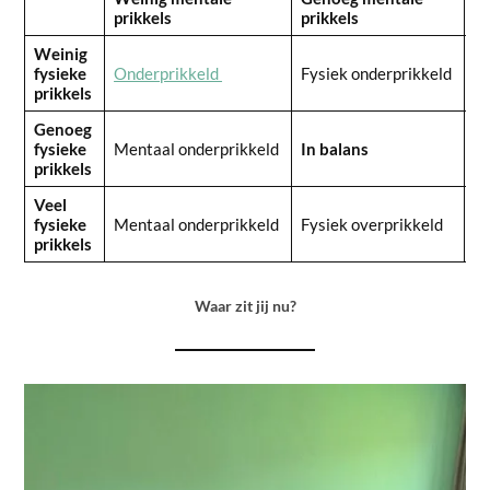
prikkels
prikkels
pr
Weinig
fysieke
Onderprikkeld
Fysiek onderprikkeld
Fy
prikkels
Genoeg
M
fysieke
Mentaal onderprikkeld
In balans
ov
prikkels
Veel
fysieke
Mentaal onderprikkeld
Fysiek overprikkeld
Ov
prikkels
Waar zit jij nu?