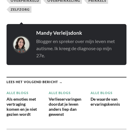
OVERPRIKKELD
OVERPRIKKELING
PRIKKELS
ZELFZORG
Mandy Verleijsdonk
Blogger en spreker over mijn leven met
autisme. Ik kreeg de diagnose op mijn
27e.
LEES HET VOLGEND BERICHT →
ALLE BLOGS
ALLE BLOGS
ALLE BLOGS
Als emoties met
Verlieservaringen
De waarde van
vertraging
doordat je leven
ervaringskennis
komen en je niet
anders liep dan
gezien wordt
gewenst