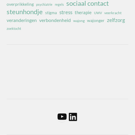
sociaal contact
overprikkeling
psychiatrie
regels
steunhondje
stress
therapie
stigma
veerkracht
UWV
zelfzorg
veranderingen
verbondenheid
wajonger
wajong
zoektocht