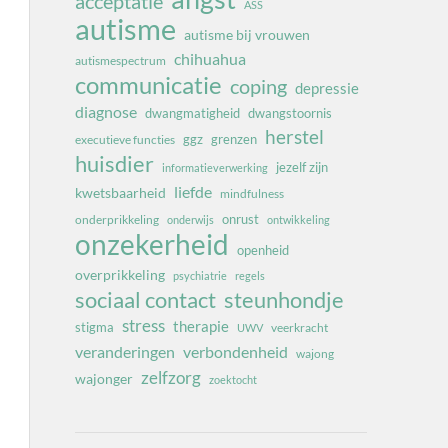
acceptatie
ASS
autisme
autisme bij vrouwen
chihuahua
autismespectrum
communicatie
coping
depressie
diagnose
dwangmatigheid
dwangstoornis
herstel
ggz
grenzen
executieve functies
huisdier
jezelf zijn
informatieverwerking
liefde
kwetsbaarheid
mindfulness
onrust
onderprikkeling
onderwijs
ontwikkeling
onzekerheid
openheid
overprikkeling
psychiatrie
regels
sociaal contact
steunhondje
stress
therapie
stigma
veerkracht
UWV
veranderingen
verbondenheid
wajong
zelfzorg
wajonger
zoektocht