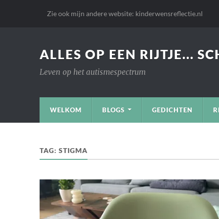
Zie ook mijn andere website: kinderwensreflectie.nl
ALLES OP EEN RIJTJE... S
Leven op het autismespectrum
WELKOM
BLOGS
GEDICHTEN
R
TAG:
STIGMA