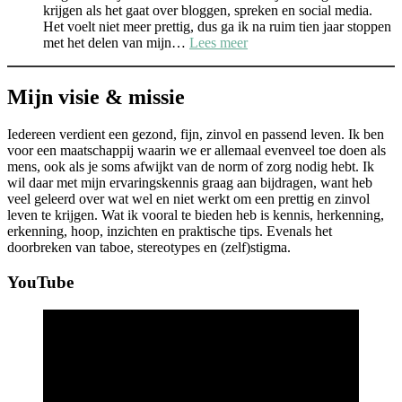
krijgen als het gaat over bloggen, spreken en social media.
Het voelt niet meer prettig, dus ga ik na ruim tien jaar stoppen
:
met het delen van mijn…
Lees meer
Het
is
tijd
Mijn visie & missie
voor
iets
Iedereen verdient een gezond, fijn, zinvol en passend leven. Ik ben
anders..
voor een maatschappij waarin we er allemaal evenveel toe doen als
mens, ook als je soms afwijkt van de norm of zorg nodig hebt. Ik
wil daar met mijn ervaringskennis graag aan bijdragen, want heb
veel geleerd over wat wel en niet werkt om een prettig en zinvol
leven te krijgen. Wat ik vooral te bieden heb is kennis, herkenning,
erkenning, hoop, inzichten en praktische tips. Evenals het
doorbreken van taboe, stereotypes en (zelf)stigma.
YouTube