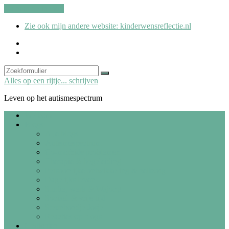
Ga naar de inhoud
Zie ook mijn andere website: kinderwensreflectie.nl
kinderwensreflectie.nl
Search
Zoeken
Alles op een rijtje... schrijven
Leven op het autismespectrum
Welkom
Blogs
Alle blogs
Autismespectrum
Co-morbide problemen
Therapie & begeleiding
Persoonlijke ontwikkeling & zelfzorg
Dagelijks leven
Studie, werk & Wajong
Sociaal & vrije tijd
Steunhondje Josje
Reacties op blogs
Gedichten