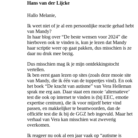
Hans van der Lijcke
Hallo Melanie,
Ik weet niet of je al een persoonlijke reactie gehad hebt
van Mandy?
In haar blog over “De beste wensen voor 2024” die
hierboven ook te vinden is, kun je lezen dat Mandy
haar scriptie weer op gaat pakken, dus misschien is ze
daar nu druk mee bezig.
Dus misschien mag ik je mijn ontdekkingstocht
vertellen.
Ik ben eerst gaan lezen op sites (zoals deze mooie site
van Mandy, die ik één van de toppertjes vind). En ook
het boek “De kracht van autisme” van Vera Helleman
sprak me erg aan. Daar staat een mooie ‘alternatieve’
test die ook op internet te vinden is (bij EEC, emotie
expertise centrum), die ik voor mijzelf beter vind
passen, en makkelijker te beantwoorden, dan de
officiële test die ik bij de GGZ heb ingevuld. Maar het
verhaal van Vera kan misschien wat zweverig
overkomen.
Ik reageer nu ook al een jaar vaak op “autisme is