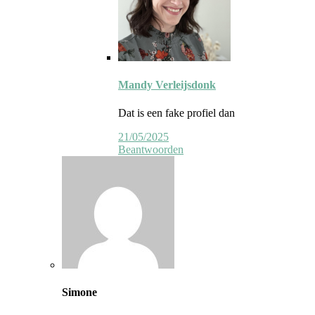
Reactie
door
Mandy Verleijsdonk
auteur
Dat is een fake profiel dan
21/05/2025
Beantwoorden
Simone