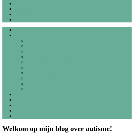
Recensies
Interviews
Over mij
Contact
Welkom
Blogs
Alle blogs
Autismespectrum
Co-morbide problemen
Therapie & begeleiding
Persoonlijke ontwikkeling & zelfzorg
Dagelijks leven
Studie, werk & Wajong
Sociaal & vrije tijd
Steunhondje Josje
Reacties op blogs
Gedichten
Recensies
Interviews
Over mij
Contact
Welkom op mijn blog over autisme!