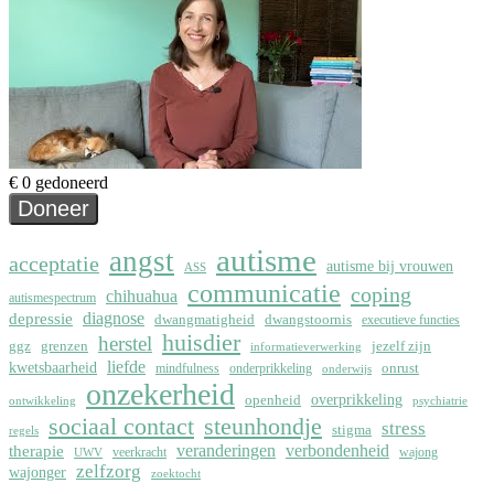
autisme
angst
acceptatie
autisme bij vrouwen
ASS
communicatie
coping
chihuahua
autismespectrum
depressie
diagnose
dwangmatigheid
dwangstoornis
executieve functies
huisdier
herstel
ggz
grenzen
jezelf zijn
informatieverwerking
liefde
kwetsbaarheid
onrust
mindfulness
onderprikkeling
onderwijs
onzekerheid
overprikkeling
openheid
ontwikkeling
psychiatrie
sociaal contact
steunhondje
stress
stigma
regels
therapie
veranderingen
verbondenheid
veerkracht
wajong
UWV
zelfzorg
wajonger
zoektocht