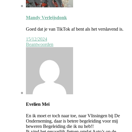
Reactie
door
Mandy Verleijsdonk
auteur
Goed dat je van TikTok af bent als het verslavend is.
15/12/2024
Beantwoorden
Evelien Mei
En ik moet er toch naar toe, naar Vlissingen bij De
Onderneming, daar is betere begeleiding voor mij
beweren Begeleiding die ik nu heb!!
Ik vind het gevaarlijk fietsen omdat Auto’s op de