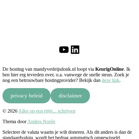
YouTube
LinkedIn
De hosting van mandyverleijsdonk.nl loopt via
KeurigOnline
. Ik
ben hier erg tevreden over, o.a. vanwege de snelle steun. Zoek je
nog een betrouwbare hostingprovider? Bekijk dan
deze link
.
privacy beleid
disclaimer
Naar
© 2026
Alles op een rijtje... schrijven
boven
Thema door
Anders Norén
Selecteer de valuta waarin je wilt doneren. Als dit anders is dan de
standaardvaluta, wordt het bedrag automatisch omgewisseld.