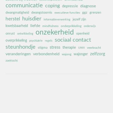
communicatie
coping
diagnose
depressie
dwangmatigheid
dwangstoornis
ggz
grenzen
executieve functies
huisdier
herstel
jezelf zijn
informatieverwerking
liefde
kwetsbaarheid
mindfulness
onderprikkeling
onderwijs
onzekerheid
onrust
openheid
ontwikkeling
sociaal contact
overprikkeling
psychiatrie
regels
steunhondje
stress
therapie
stigma
veerkracht
UWV
zelfzorg
veranderingen
verbondenheid
wajonger
wajong
zoektocht