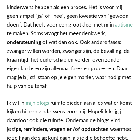
kinderwens hebben als een proces. Het is voor mij
geen simpel ´ja´ of ´nee´, geen kwestie van ´gewoon
doen´. Dat heeft voor een groot deel met mijn
autisme
te maken. Soms vraagt het meer denkwerk,
ondersteuning
of wat dan ook. Ook andere fases:
zwanger willen worden, zwanger zijn, de bevalling, de
kraamtijd, het ouderschap en verder leven zonder
eigen kinderen zijn allemaal fases en processen. Daar
mag je bij stil staan op je eigen manier, waar nodig met
hulp van buitenaf.
Ik wil in
mijn blogs
ruimte bieden aan alles wat er komt
kijken bij een kinderwens voor mij. Hopelijk krijg jij
daardoor ook die ruimte. Onderaan de blogs vind
je
tips, reminders, vragen en/of opdrachten
waarmee
je zelf aan de slag kunt gaan, als je die behoefte hebt.