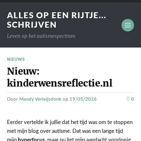
ALLES OP EEN RIJTJE...
SCHRIJVEN
Leven op het autismespectrum
NIEUWS
Nieuw:
kinderwensreflectie.nl
door
Mandy Verleijsdonk
op
19/05/2026
0
Eerder vertelde ik jullie dat het tijd was om te stoppen
met mijn blog over autisme. Dat was een lange tijd
mijn
hyperfocus
, maar nu ligt mijn aandacht voorlopig