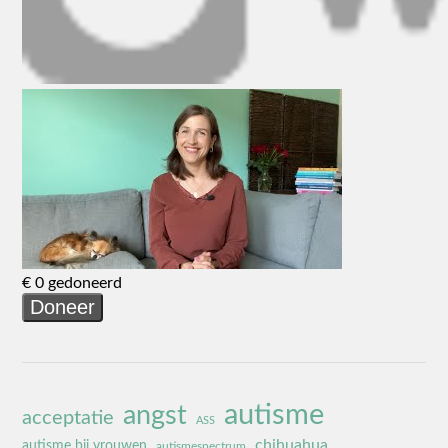
autisme
angst
acceptatie
ASS
chihuahua
autisme bij vrouwen
autismespectrum