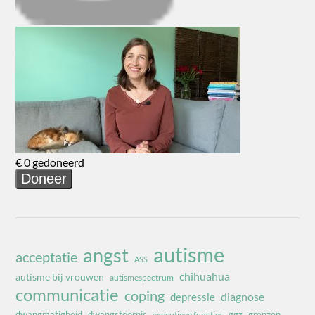
autisme
angst
acceptatie
ASS
chihuahua
autisme bij vrouwen
autismespectrum
communicatie
coping
diagnose
depressie
dwangmatigheid
dwangstoornis
ggz
grenzen
executieve functies