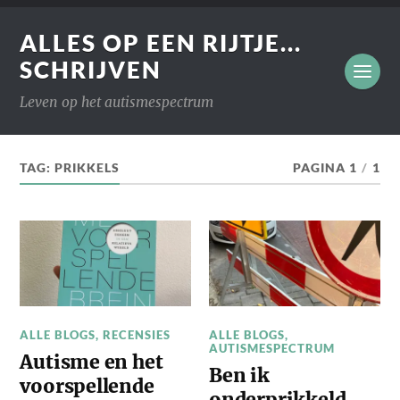
ALLES OP EEN RIJTJE...
SCHRIJVEN
Leven op het autismespectrum
TAG:
PRIKKELS
PAGINA 1
/
1
ALLE BLOGS
,
RECENSIES
ALLE BLOGS
,
AUTISMESPECTRUM
Autisme en het
Ben ik
voorspellende
onderprikkeld,