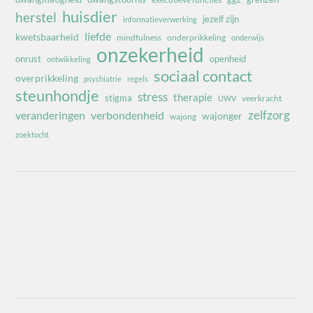
huisdier
herstel
jezelf zijn
informatieverwerking
liefde
kwetsbaarheid
mindfulness
onderprikkeling
onderwijs
onzekerheid
onrust
openheid
ontwikkeling
sociaal contact
overprikkeling
psychiatrie
regels
steunhondje
stress
therapie
stigma
veerkracht
UWV
zelfzorg
veranderingen
verbondenheid
wajonger
wajong
zoektocht