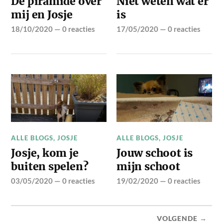
De piramide over
Niet weten wat er
mij en Josje
is
18/10/2020
—
0 reacties
17/05/2020
—
0 reacties
ALLE BLOGS
,
JOSJE
ALLE BLOGS
,
JOSJE
Josje, kom je
Jouw schoot is
buiten spelen?
mijn schoot
03/05/2020
—
0 reacties
19/02/2020
—
0 reacties
VOLGENDE →