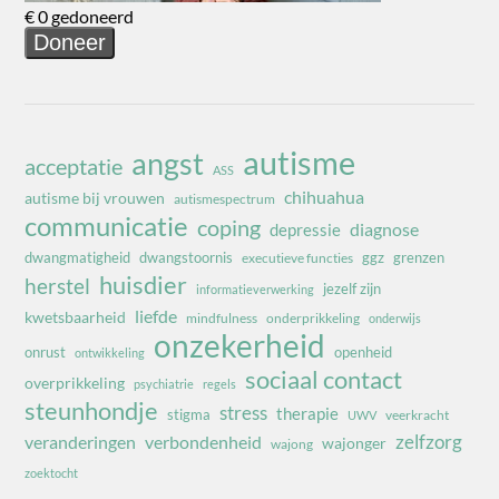
autisme
angst
acceptatie
ASS
chihuahua
autisme bij vrouwen
autismespectrum
communicatie
coping
diagnose
depressie
dwangmatigheid
dwangstoornis
ggz
grenzen
executieve functies
huisdier
herstel
jezelf zijn
informatieverwerking
liefde
kwetsbaarheid
mindfulness
onderprikkeling
onderwijs
onzekerheid
onrust
openheid
ontwikkeling
sociaal contact
overprikkeling
psychiatrie
regels
steunhondje
stress
therapie
stigma
veerkracht
UWV
zelfzorg
veranderingen
verbondenheid
wajonger
wajong
zoektocht