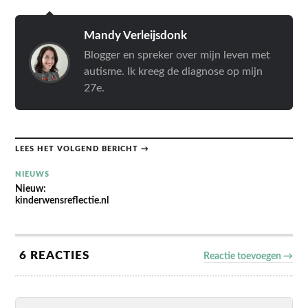
Mandy Verleijsdonk
Blogger en spreker over mijn leven met
autisme. Ik kreeg de diagnose op mijn
27e.
LEES HET VOLGEND BERICHT →
NIEUWS
Nieuw:
kinderwensreflectie.nl
6 REACTIES
Reactie toevoegen →