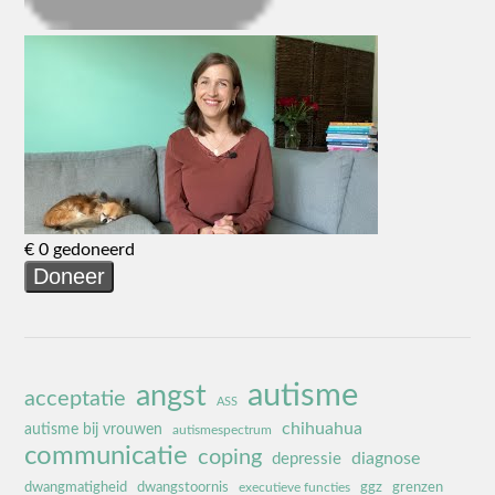
autisme
angst
acceptatie
ASS
chihuahua
autisme bij vrouwen
autismespectrum
communicatie
coping
diagnose
depressie
dwangmatigheid
dwangstoornis
ggz
grenzen
executieve functies