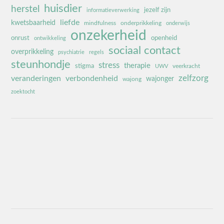
huisdier
herstel
jezelf zijn
informatieverwerking
liefde
kwetsbaarheid
mindfulness
onderprikkeling
onderwijs
onzekerheid
onrust
openheid
ontwikkeling
sociaal contact
overprikkeling
psychiatrie
regels
steunhondje
stress
therapie
stigma
veerkracht
UWV
zelfzorg
veranderingen
verbondenheid
wajonger
wajong
zoektocht