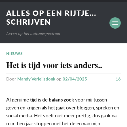
ALLES OP EEN RIJTJE...
SCHRIJVEN
Leven op het autismespectrum
NIEUWS
Het is tijd voor iets anders..
door
Mandy Verleijsdonk
op
02/04/2025
16
Al geruime tijd is de
balans
zoek
voor mij tussen
geven en krijgen als het gaat over bloggen, spreken en
social media. Het voelt niet meer prettig, dus ga ik na
ruim tien jaar stoppen met het delen van mijn