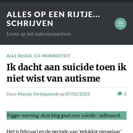
ALLES OP EEN RIJTJE...
SCHRIJVEN
Leven op het autismespectrum
ALLE BLOGS
,
CO-MORBIDITEIT
Ik dacht aan suicide toen ik
niet wist van autisme
door
Mandy Verleijsdonk
op
07/02/2025
3
Trigger warning: deze blog gaat over suïcide / zelfmoord.
Het is februari en de periode van ‘gelukkig nieuwjaar’