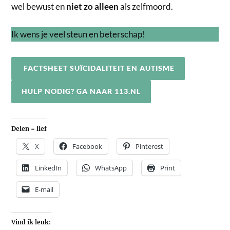
wel bewust en
niet zo alleen
als zelfmoord.
Ik wens je veel steun en beterschap!
FACTSHEET SUÏCIDALITEIT EN AUTISME
HULP NODIG? GA NAAR 113.NL
Delen = lief
X
Facebook
Pinterest
LinkedIn
WhatsApp
Print
E-mail
Vind ik leuk: