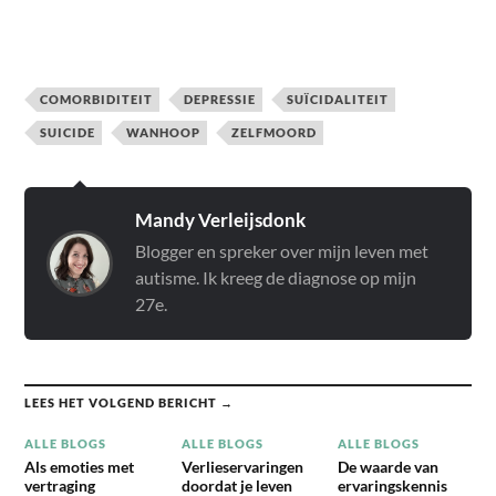
COMORBIDITEIT
DEPRESSIE
SUÏCIDALITEIT
SUICIDE
WANHOOP
ZELFMOORD
Mandy Verleijsdonk
Blogger en spreker over mijn leven met
autisme. Ik kreeg de diagnose op mijn
27e.
LEES HET VOLGEND BERICHT →
ALLE BLOGS
ALLE BLOGS
ALLE BLOGS
Als emoties met
Verlieservaringen
De waarde van
vertraging
doordat je leven
ervaringskennis