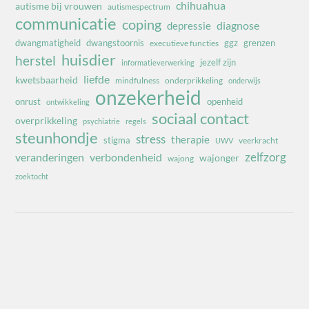
chihuahua
autisme bij vrouwen
autismespectrum
communicatie
coping
diagnose
depressie
dwangmatigheid
dwangstoornis
ggz
grenzen
executieve functies
huisdier
herstel
jezelf zijn
informatieverwerking
liefde
kwetsbaarheid
mindfulness
onderprikkeling
onderwijs
onzekerheid
onrust
openheid
ontwikkeling
sociaal contact
overprikkeling
psychiatrie
regels
steunhondje
stress
therapie
stigma
veerkracht
UWV
zelfzorg
veranderingen
verbondenheid
wajonger
wajong
zoektocht