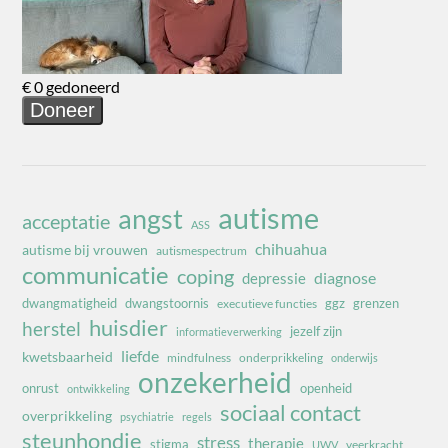
autisme
angst
acceptatie
ASS
chihuahua
autisme bij vrouwen
autismespectrum
communicatie
coping
diagnose
depressie
dwangmatigheid
dwangstoornis
ggz
grenzen
executieve functies
huisdier
herstel
jezelf zijn
informatieverwerking
liefde
kwetsbaarheid
mindfulness
onderprikkeling
onderwijs
onzekerheid
onrust
openheid
ontwikkeling
sociaal contact
overprikkeling
psychiatrie
regels
steunhondje
stress
therapie
stigma
veerkracht
UWV