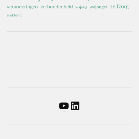
zelfzorg
veranderingen
verbondenheid
wajonger
wajong
zoektocht