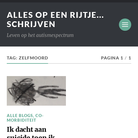
ALLES OP EEN RIJTJE...
SCHRIJVEN
Leven op het autismespectrum
TAG:
ZELFMOORD
PAGINA 1
/
1
ALLE BLOGS
,
CO-
MORBIDITEIT
Ik dacht aan
suicide toen ik