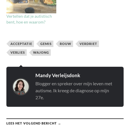
Vertellen dat je autistisch
bent, hoe en waarom?
ACCEPTATIE
GEMIS
ROUW
VERDRIET
VERLIES
WAJONG
Mandy Verleijsdonk
Blogger en spreker over mijn leven met
autisme. Ik kreeg de diagnose op mijn
27e.
LEES HET VOLGEND BERICHT →