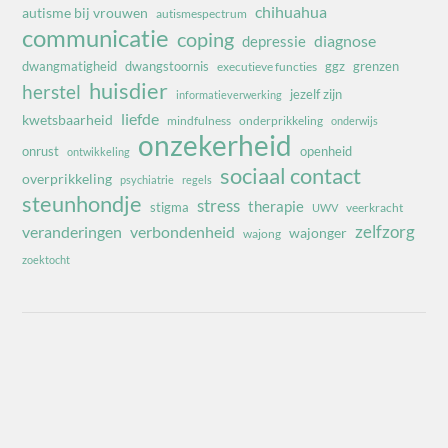
chihuahua
autisme bij vrouwen
autismespectrum
communicatie
coping
diagnose
depressie
dwangmatigheid
dwangstoornis
ggz
grenzen
executieve functies
huisdier
herstel
jezelf zijn
informatieverwerking
liefde
kwetsbaarheid
mindfulness
onderprikkeling
onderwijs
onzekerheid
onrust
openheid
ontwikkeling
sociaal contact
overprikkeling
psychiatrie
regels
steunhondje
stress
therapie
stigma
veerkracht
UWV
zelfzorg
veranderingen
verbondenheid
wajonger
wajong
zoektocht