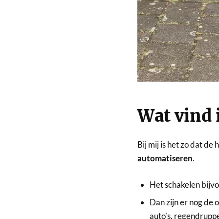
Wat vind i
Bij mij is het zo dat de
automatiseren
.
Het schakelen bijvo
Dan zijn er nog de 
auto’s, regendruppel