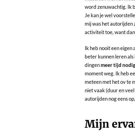
word zenuwachtig. Ik be
Je kan je wel voorstell
mij was het autorijden z
activiteit toe, want da
Ik heb nooit een eigen
beter kunnen leren als
dingen
meer tijd nodi
moment weg. Ik heb ee
meteen met het ov te mo
niet vaak (duur en veel 
autorijden nog eens op
Mijn erva