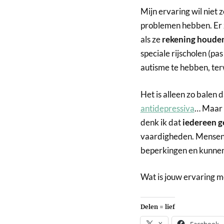
Mijn ervaring wil niet
problemen hebben. Er 
als ze
rekening houden
speciale rijscholen (pa
autisme te hebben, terwi
Het is alleen zo balen 
antidepressiva
… Maar a
denk ik dat
iedereen g
vaardigheden. Mensen 
beperkingen en kunnen
Wat is jouw ervaring m
Delen = lief
X
Facebook