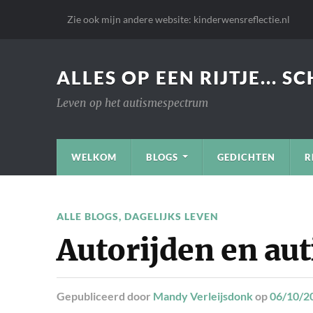
Zie ook mijn andere website: kinderwensreflectie.nl
ALLES OP EEN RIJTJE... S
Leven op het autismespectrum
WELKOM
BLOGS
GEDICHTEN
R
ALLE BLOGS
,
DAGELIJKS LEVEN
Autorijden en aut
Gepubliceerd
door
Mandy Verleijsdonk
op
06/10/2