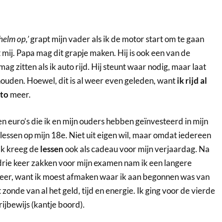
 helm op,’
grapt mijn vader als ik de motor start om te gaan
st mij. Papa mag dit grapje maken. Hij is ook een van de
ag zitten als ik auto rijd. Hij steunt waar nodig, maar laat
houden. Hoewel, dit is al weer even geleden, want
ik rijd al
uto
meer.
 euro’s die ik en mijn ouders hebben geïnvesteerd in mijn
 lessen op mijn 18e. Niet uit eigen wil, maar omdat iedereen
 Ik kreeg de
lessen
ook als cadeau voor mijn verjaardag. Na
 drie keer zakken voor mijn examen nam ik een langere
weer, want ik moest afmaken waar ik aan begonnen was van
zonde van al het geld, tijd en energie. Ik ging voor de vierde
rijbewijs (kantje boord).