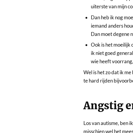
uiterste van mijn 
Dan heb ik nog moei
iemand anders houdt
Dan moet degene naa
Ook is het moeilijk
ik niet goed genera
wie heeft voorrang, 
Wel is het zo dat ik me
te hard rijden bijvoorb
Angstig e
Los van autisme, ben ik
misschien wel het mee