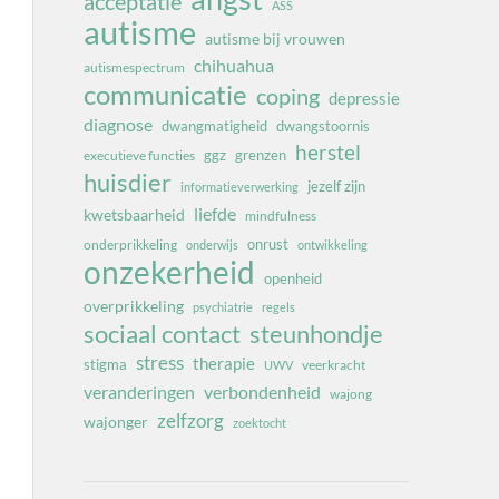
acceptatie
ASS
autisme
autisme bij vrouwen
chihuahua
autismespectrum
communicatie
coping
depressie
diagnose
dwangmatigheid
dwangstoornis
herstel
ggz
grenzen
executieve functies
huisdier
jezelf zijn
informatieverwerking
liefde
kwetsbaarheid
mindfulness
onrust
onderprikkeling
onderwijs
ontwikkeling
onzekerheid
openheid
overprikkeling
psychiatrie
regels
sociaal contact
steunhondje
stress
therapie
stigma
veerkracht
UWV
veranderingen
verbondenheid
wajong
zelfzorg
wajonger
zoektocht