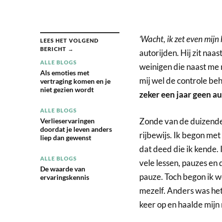
‘Wacht, ik zet even mijn
LEES HET VOLGEND
BERICHT →
autorijden. Hij zit naa
ALLE BLOGS
weinigen die naast me m
Als emoties met
mij wel de controle be
vertraging komen en je
niet gezien wordt
zeker een jaar geen a
ALLE BLOGS
Zonde van de duizenden
Verlieservaringen
doordat je leven anders
rijbewijs. Ik begon met
liep dan gewenst
dat deed die ik kende.
ALLE BLOGS
vele lessen, pauzes en
De waarde van
pauze. Toch begon ik 
ervaringskennis
mezelf. Anders was het 
keer op en haalde mijn 