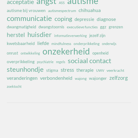
autisme
angst
acceptatie
ASS
chihuahua
autisme bij vrouwen
autismespectrum
communicatie
coping
diagnose
depressie
dwangmatigheid
dwangstoornis
ggz
grenzen
executieve functies
huisdier
herstel
jezelf zijn
informatieverwerking
liefde
kwetsbaarheid
mindfulness
onderprikkeling
onderwijs
onzekerheid
onrust
openheid
ontwikkeling
sociaal contact
overprikkeling
psychiatrie
regels
steunhondje
stress
therapie
stigma
veerkracht
UWV
zelfzorg
veranderingen
verbondenheid
wajonger
wajong
zoektocht