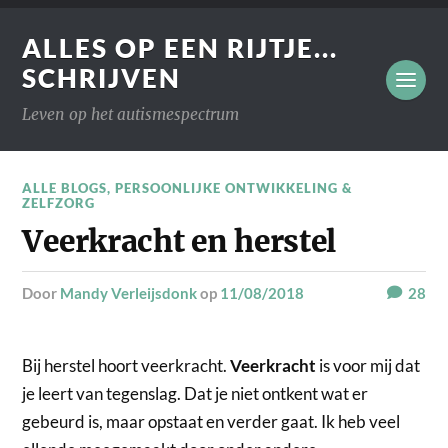
ALLES OP EEN RIJTJE...
SCHRIJVEN
Leven op het autismespectrum
ALLE BLOGS
,
PERSOONLIJKE ONTWIKKELING &
ZELFZORG
Veerkracht en herstel
door
Mandy Verleijsdonk
op
11/08/2018
28
Bij herstel hoort veerkracht.
Veerkracht
is voor mij dat
je leert van tegenslag. Dat je niet ontkent wat er
gebeurd is, maar opstaat en verder gaat. Ik heb veel