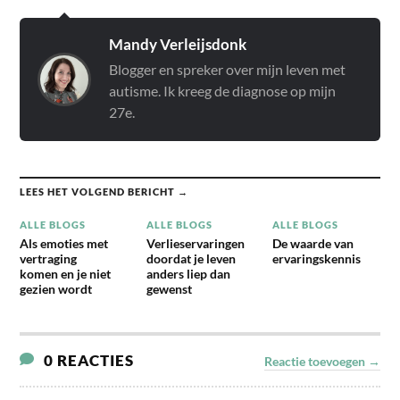
Mandy Verleijsdonk
Blogger en spreker over mijn leven met
autisme. Ik kreeg de diagnose op mijn
27e.
LEES HET VOLGEND BERICHT →
ALLE BLOGS
ALLE BLOGS
ALLE BLOGS
Als emoties met
Verlieservaringen
De waarde van
vertraging
doordat je leven
ervaringskennis
komen en je niet
anders liep dan
gezien wordt
gewenst
0 REACTIES
Reactie toevoegen →