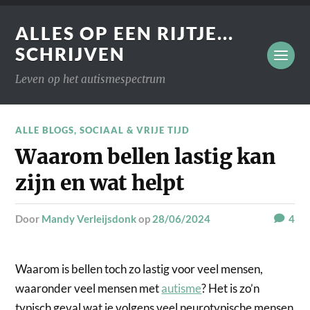
ALLES OP EEN RIJTJE...
SCHRIJVEN
Leven op het autismespectrum
ALLE BLOGS
,
SOCIAAL & VRIJE TIJD
Waarom bellen lastig kan
zijn en wat helpt
door
Mandy Verleijsdonk
op
28/06/2024
4
Waarom is bellen toch zo lastig voor veel mensen,
waaronder veel mensen met
autisme
? Het is zo’n
typisch geval wat je volgens veel neurotypische mensen