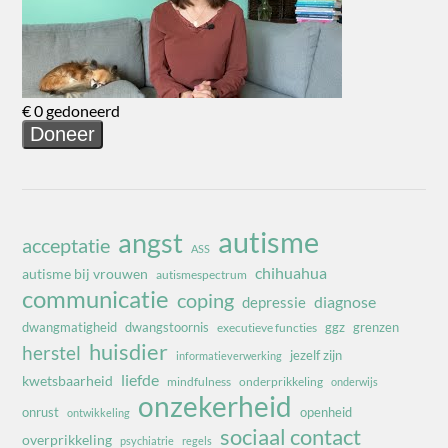
autisme
angst
acceptatie
ASS
chihuahua
autisme bij vrouwen
autismespectrum
communicatie
coping
diagnose
depressie
dwangmatigheid
dwangstoornis
ggz
grenzen
executieve functies
huisdier
herstel
jezelf zijn
informatieverwerking
liefde
kwetsbaarheid
mindfulness
onderprikkeling
onderwijs
onzekerheid
onrust
openheid
ontwikkeling
sociaal contact
overprikkeling
psychiatrie
regels