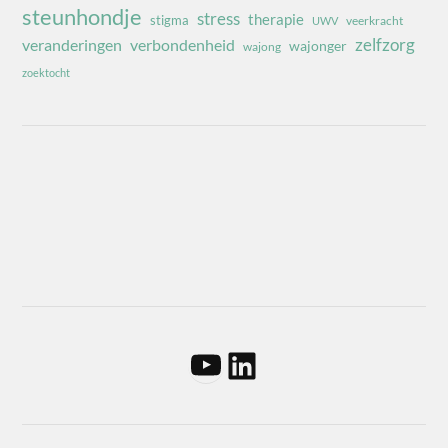
steunhondje
stress
therapie
stigma
veerkracht
UWV
zelfzorg
veranderingen
verbondenheid
wajonger
wajong
zoektocht