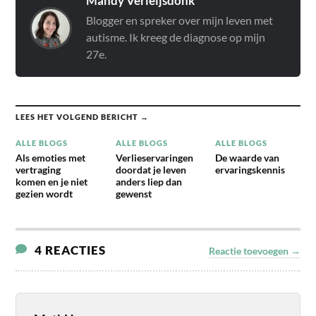
Mandy Verleijsdonk
Blogger en spreker over mijn leven met
autisme. Ik kreeg de diagnose op mijn
27e.
LEES HET VOLGEND BERICHT →
ALLE BLOGS
ALLE BLOGS
ALLE BLOGS
Als emoties met
Verlieservaringen
De waarde van
vertraging
doordat je leven
ervaringskennis
komen en je niet
anders liep dan
gezien wordt
gewenst
4 REACTIES
Reactie toevoegen →