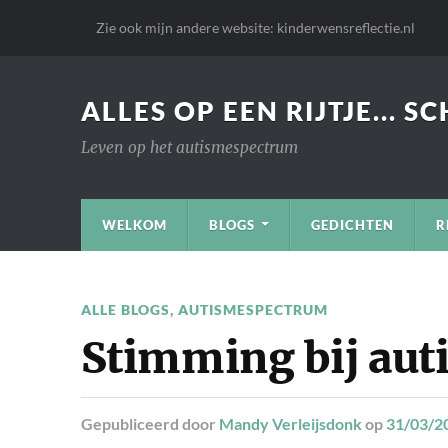
Zie ook mijn andere website: kinderwensreflectie.nl
ALLES OP EEN RIJTJE... S
Leven op het autismespectrum
WELKOM
BLOGS
GEDICHTEN
R
ALLE BLOGS
,
AUTISMESPECTRUM
Stimming bij aut
Gepubliceerd
door
Mandy Verleijsdonk
op
31/03/2