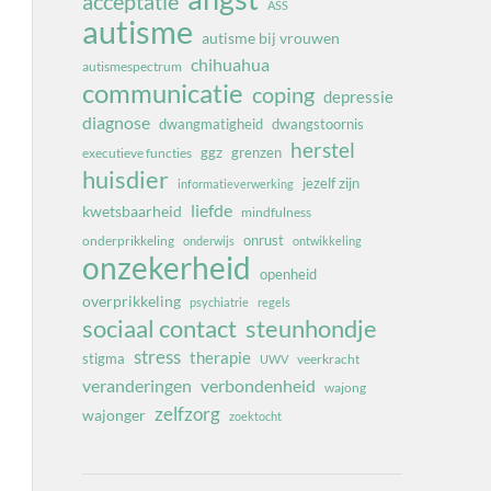
acceptatie
ASS
autisme
autisme bij vrouwen
chihuahua
autismespectrum
communicatie
coping
depressie
diagnose
dwangmatigheid
dwangstoornis
herstel
ggz
grenzen
executieve functies
huisdier
jezelf zijn
informatieverwerking
liefde
kwetsbaarheid
mindfulness
onrust
onderprikkeling
onderwijs
ontwikkeling
onzekerheid
openheid
overprikkeling
psychiatrie
regels
sociaal contact
steunhondje
stress
therapie
stigma
veerkracht
UWV
veranderingen
verbondenheid
wajong
zelfzorg
wajonger
zoektocht