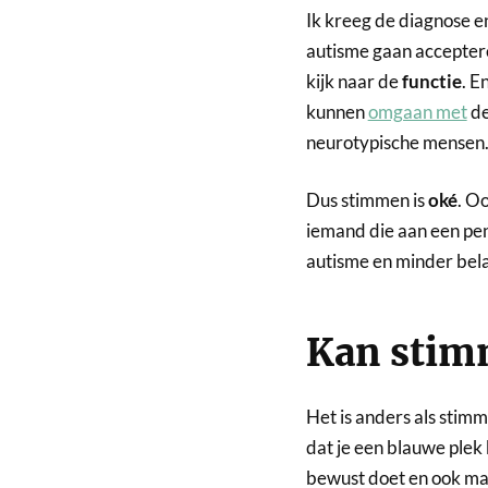
Ik kreeg de diagnose e
autisme gaan accepteren
kijk naar de
functie
. E
kunnen
omgaan met
de
neurotypische mensen
Dus stimmen is
oké
. O
iemand die aan een pen 
autisme en minder belan
Kan stim
Het is anders als stim
dat je een blauwe plek k
bewust doet en ook makk