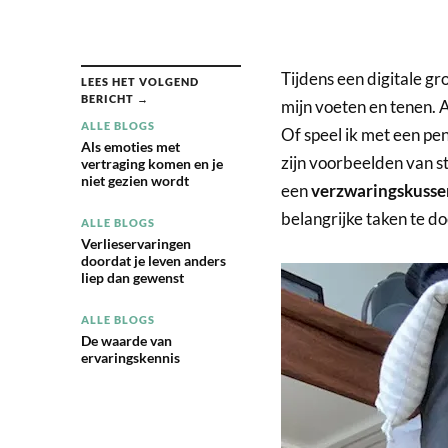
Tijdens een digitale gr
LEES HET VOLGEND
BERICHT →
mijn voeten en tenen. Al
ALLE BLOGS
Of speel ik met een pen
Als emoties met
zijn voorbeelden van s
vertraging komen en je
niet gezien wordt
een
verzwaringskusse
belangrijke taken te d
ALLE BLOGS
Verlieservaringen
doordat je leven anders
liep dan gewenst
ALLE BLOGS
De waarde van
ervaringskennis