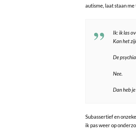
autisme, laat staan me
Ik: ik las 
Kan het zij
De psychiat
Nee.
Dan heb je
Subassertief en onzeker
ik pas weer op onderzo