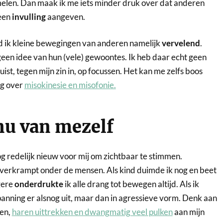
elen. Dan maak ik me iets minder druk over dat anderen
 een
invulling
aangeven.
 ik kleine bewegingen van anderen namelijk
vervelend
.
en idee van hun (vele) gewoontes. Ik heb daar echt geen
juist, tegen mijn zin in, op focussen. Het kan me zelfs boos
og over
misokinesie en misofonie.
nu van mezelf
 redelijk nieuw voor mij om zichtbaar te stimmen.
t verkrampt onder de mensen. Als kind duimde ik nog en beet
gere
onderdrukte
ik alle drang tot bewegen altijd. Als ik
anning er alsnog uit, maar dan in agressieve vorm. Denk aan
sen,
haren uittrekken en dwangmatig veel pulken
aan mijn