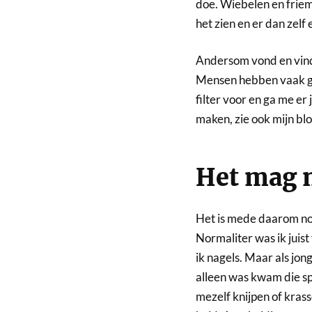
doe. Wiebelen en friem
het zien en er dan zelf
Andersom vond en vind
Mensen hebben vaak ge
filter voor en ga me er 
maken, zie ook mijn bl
Het mag 
Het is mede daarom nog
Normaliter was ik juis
ik nagels. Maar als jon
alleen was kwam die sp
mezelf knijpen of kras