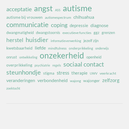
autisme
angst
acceptatie
ASS
chihuahua
autisme bij vrouwen
autismespectrum
communicatie
coping
diagnose
depressie
dwangmatigheid
dwangstoornis
ggz
grenzen
executieve functies
huisdier
herstel
jezelf zijn
informatieverwerking
liefde
kwetsbaarheid
mindfulness
onderprikkeling
onderwijs
onzekerheid
onrust
openheid
ontwikkeling
sociaal contact
overprikkeling
psychiatrie
regels
steunhondje
stress
therapie
stigma
veerkracht
UWV
zelfzorg
veranderingen
verbondenheid
wajonger
wajong
zoektocht