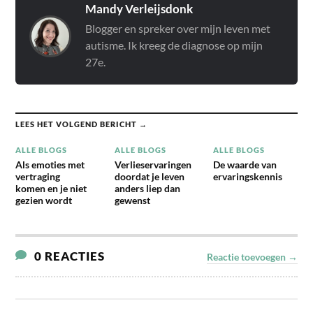
Mandy Verleijsdonk
Blogger en spreker over mijn leven met
autisme. Ik kreeg de diagnose op mijn
27e.
LEES HET VOLGEND BERICHT →
ALLE BLOGS
ALLE BLOGS
ALLE BLOGS
Als emoties met
Verlieservaringen
De waarde van
vertraging
doordat je leven
ervaringskennis
komen en je niet
anders liep dan
gezien wordt
gewenst
0 REACTIES
Reactie toevoegen →