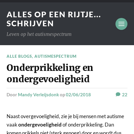
ALLES OP EEN RIJTJE...
SCHRIJVEN
Leven op het autismespectrum
ALLE BLOGS
,
AUTISMESPECTRUM
Onderprikkeling en
ondergevoeligheid
door
Mandy Verleijsdonk
op
02/06/2018
22
Naast overgevoeligheid, zie je bij mensen met autisme
vaak
ondergevoeligheid
of onderprikkeling. Dan
komen prikkels niet (sterk genoeg) door en wordt dus