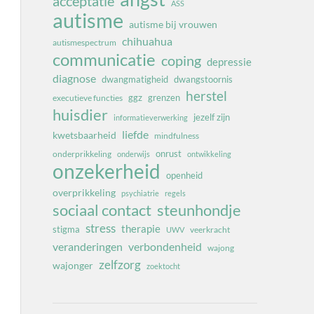
acceptatie
ASS
autisme
autisme bij vrouwen
chihuahua
autismespectrum
communicatie
coping
depressie
diagnose
dwangmatigheid
dwangstoornis
herstel
ggz
grenzen
executieve functies
huisdier
jezelf zijn
informatieverwerking
liefde
kwetsbaarheid
mindfulness
onrust
onderprikkeling
onderwijs
ontwikkeling
onzekerheid
openheid
overprikkeling
psychiatrie
regels
sociaal contact
steunhondje
stress
therapie
stigma
veerkracht
UWV
veranderingen
verbondenheid
wajong
zelfzorg
wajonger
zoektocht