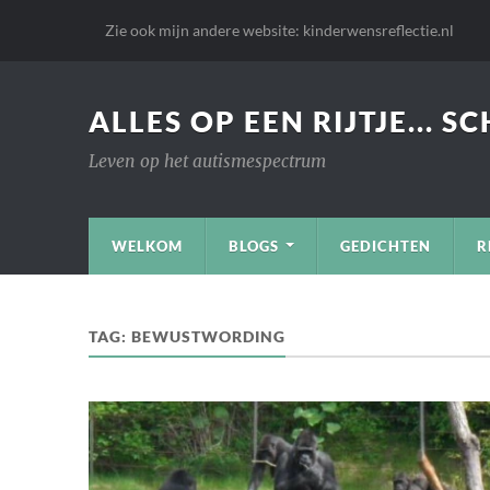
Zie ook mijn andere website: kinderwensreflectie.nl
ALLES OP EEN RIJTJE... S
Leven op het autismespectrum
WELKOM
BLOGS
GEDICHTEN
R
TAG:
BEWUSTWORDING