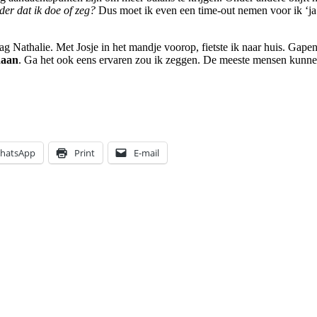
der dat ik doe of zeg?
Dus moet ik even een time-out nemen voor ik ‘ja’
zag Nathalie. Met Josje in het mandje voorop, fietste ik naar huis. Gap
daan
. Ga het ook eens ervaren zou ik zeggen. De meeste mensen kunn
hatsApp
Print
E-mail