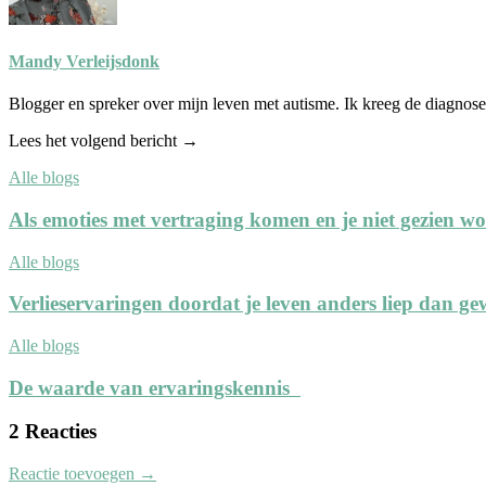
Mandy Verleijsdonk
Blogger en spreker over mijn leven met autisme. Ik kreeg de diagnose
Lees het volgend bericht →
Alle blogs
Als emoties met vertraging komen en je niet gezien w
Alle blogs
Verlieservaringen doordat je leven anders liep dan ge
Alle blogs
De waarde van ervaringskennis
2 Reacties
Reactie toevoegen →