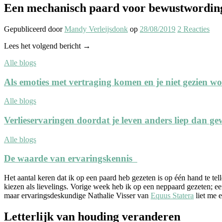
Een mechanisch paard voor bewustwordin
Gepubliceerd
door
Mandy Verleijsdonk
op
28/08/2019
2
Reacties
Lees het volgend bericht →
Alle blogs
Als emoties met vertraging komen en je niet gezien w
Alle blogs
Verlieservaringen doordat je leven anders liep dan ge
Alle blogs
De waarde van ervaringskennis
Het aantal keren dat ik op een paard heb gezeten is op één hand te te
kiezen als lievelings. Vorige week heb ik op een neppaard gezeten; 
maar ervaringsdeskundige Nathalie Visser van
Equus Statera
liet me e
Letterlijk van houding veranderen