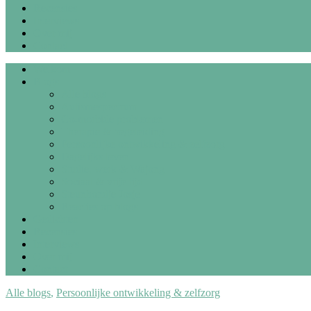
Recensies
Interviews
Over mij
Contact
Welkom
Blogs
Alle blogs
Autismespectrum
Co-morbide problemen
Therapie & begeleiding
Persoonlijke ontwikkeling & zelfzorg
Dagelijks leven
Studie, werk & Wajong
Sociaal & vrije tijd
Steunhondje Josje
Reacties op blogs
Gedichten
Recensies
Interviews
Over mij
Contact
Alle blogs
,
Persoonlijke ontwikkeling & zelfzorg