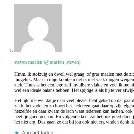
steven marien (@marien_steven)
Hmm, ik stofzuig en dweil wel graag, of gras maaien met de zitma
mogelijk. Maar in mijn kooitje moet ik niet vaak dingen weigere
ziek. Thuis is het een lege zelf invulbare vlakte en voel ik me
wel een ideale balans hebben. Het spijtige is als hij te ver afwi
Het lijkt me wel dat je daar veel plezier hebt gehad op dat paar
zat in het zadel en zo hoort het. Iedereen gaat daar op zijn ei
hetzelfde en daar kwam de lach want iedereen kan lachen, ook a
heeft je goed gedaan. En volgende keer zal het ook goed doen je 
het niet erg. Dus gaan ze dat bij jou ook niet erg vinden denk ik
Aan het laden...