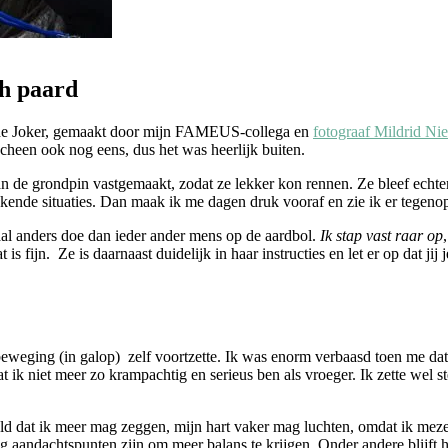
h paard
de Joker, gemaakt door mijn FAMEUS-collega en
fotograaf
Mildrid Nie
cheen ook nog eens, dus het was heerlijk buiten.
n de grondpin vastgemaakt, zodat ze lekker kon rennen. Ze bleef echter 
ekende situaties. Dan maak ik me dagen druk vooraf en zie ik er tegeno
maal anders doe dan ieder ander mens op de aardbol.
Ik stap vast raar op
,
 is fijn. Ze is daarnaast duidelijk in haar instructies en let er op dat jij
eweging (in galop) zelf voortzette. Ik was enorm verbaasd toen me dat
dat ik niet meer zo krampachtig en serieus ben als vroeger. Ik zette we
d dat ik meer mag zeggen, mijn hart vaker mag luchten, omdat ik mezelf
aandachtspunten zijn om meer balans te krijgen. Onder andere blijft he