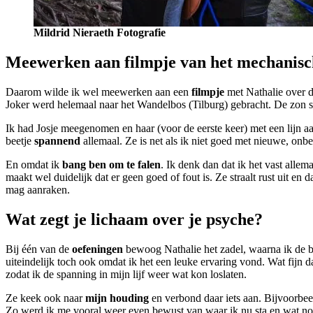
Mildrid Nieraeth Fotografie
Meewerken aan filmpje van het mechanisc
Daarom wilde ik wel meewerken aan een
filmpje
met Nathalie over 
Joker werd helemaal naar het Wandelbos (Tilburg) gebracht. De zon s
Ik had Josje meegenomen en haar (voor de eerste keer) met een lijn aa
beetje
spannend
allemaal. Ze is net als ik niet goed met nieuwe, onb
En omdat ik
bang ben om te falen
. Ik denk dan dat ik het vast alle
maakt wel duidelijk dat er geen goed of fout is. Ze straalt rust uit en dat
mag aanraken.
Wat zegt je lichaam over je psyche?
Bij één van de
oefeningen
bewoog Nathalie het zadel, waarna ik de b
uiteindelijk toch ook omdat ik het een leuke ervaring vond. Wat fijn 
zodat ik de spanning in mijn lijf weer wat kon loslaten.
Ze keek ook naar
mijn houding
en verbond daar iets aan. Bijvoorbeel
Zo werd ik me vooral weer even bewust van waar ik nu sta en wat nog 