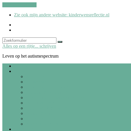
Ga naar de inhoud
Zie ook mijn andere website: kinderwensreflectie.nl
kinderwensreflectie.nl
Search
Zoeken
Alles op een rijtje... schrijven
Leven op het autismespectrum
Welkom
Blogs
Alle blogs
Autismespectrum
Co-morbide problemen
Therapie & begeleiding
Persoonlijke ontwikkeling & zelfzorg
Dagelijks leven
Studie, werk & Wajong
Sociaal & vrije tijd
Steunhondje Josje
Reacties op blogs
Gedichten