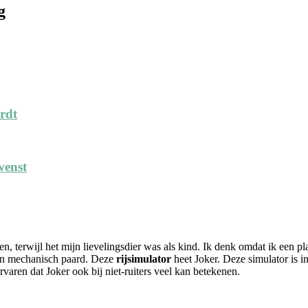
g
ordt
wenst
llen, terwijl het mijn lievelingsdier was als kind. Ik denk omdat ik een
een mechanisch paard. Deze
rijsimulator
heet Joker. Deze simulator is in
rvaren dat Joker ook bij niet-ruiters veel kan betekenen.