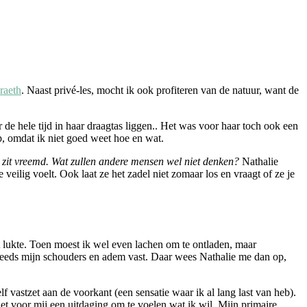
raeth
. Naast privé-les, mocht ik ook profiteren van de natuur, want de
de hele tijd in haar draagtas liggen.. Het was voor haar toch ook een
p, omdat ik niet goed weet hoe en wat.
zit vreemd. Wat zullen andere mensen wel niet denken?
Nathalie
 je veilig voelt. Ook laat ze het zadel niet zomaar los en vraagt of ze je
 lukte. Toen moest ik wel even lachen om te ontladen, maar
l steeds mijn schouders en adem vast. Daar wees Nathalie me dan op,
 vastzet aan de voorkant (een sensatie waar ik al lang last van heb).
t voor mij een uitdaging om te voelen wat ik wil. Mijn primaire