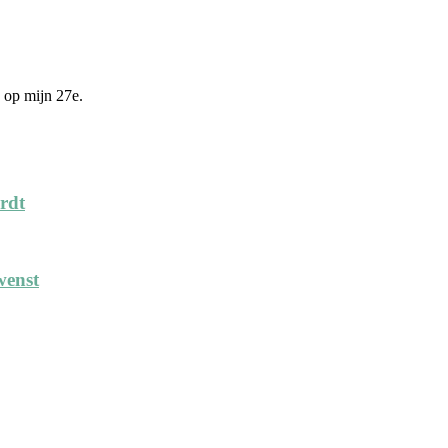
 op mijn 27e.
ordt
wenst