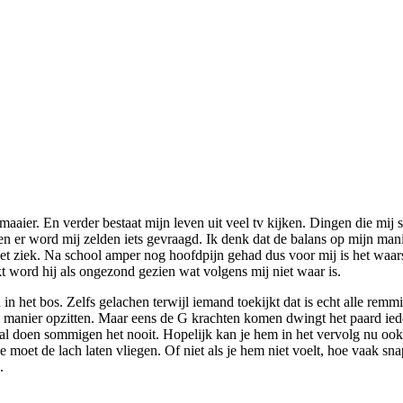
aier. En verder bestaat mijn leven uit veel tv kijken. Dingen die mij str
n er word mij zelden iets gevraagd. Ik denk dat de balans op mijn mani
 niet ziek. Na school amper nog hoofdpijn gehad dus voor mij is het waar
jkt word hij als ongezond gezien wat volgens mij niet waar is.
d in het bos. Zelfs gelachen terwijl iemand toekijkt dat is echt alle rem
gen manier opzitten. Maar eens de G krachten komen dwingt het paard ie
l doen sommigen het nooit. Hopelijk kan je hem in het vervolg nu ook s
moet de lach laten vliegen. Of niet als je hem niet voelt, hoe vaak snap
.