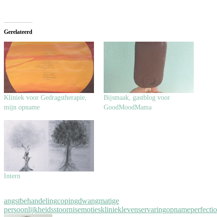
laden...
Gerelateerd
Kliniek voor Gedragstherapie,
Bijsmaak, gastblog voor
mijn opname
GoodMoodMama
Intern
angst
behandeling
coping
dwangmatige
persoonlijkheidsstoornis
emoties
kliniek
levenservaring
opname
perfecti