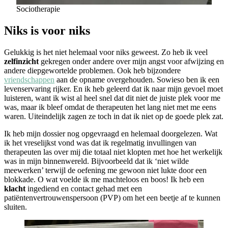
Sociotherapie
Niks is voor niks
Gelukkig is het niet helemaal voor niks geweest. Zo heb ik veel
zelfinzicht
gekregen onder andere over mijn angst voor afwijzing en
andere diepgewortelde problemen. Ook heb bijzondere
vriendschappen
aan de opname overgehouden. Sowieso ben ik een
levenservaring rijker. En ik heb geleerd dat ik naar mijn gevoel moet
luisteren, want ik wist al heel snel dat dit niet de juiste plek voor me
was, maar ik bleef omdat de therapeuten het lang niet met me eens
waren. Uiteindelijk zagen ze toch in dat ik niet op de goede plek zat.
Ik heb mijn dossier nog opgevraagd en helemaal doorgelezen. Wat
ik het vreselijkst vond was dat ik regelmatig invullingen van
therapeuten las over mij die totaal niet klopten met hoe het werkelijk
was in mijn binnenwereld. Bijvoorbeeld dat ik ‘niet wilde
meewerken’ terwijl de oefening me gewoon niet lukte door een
blokkade. O wat voelde ik me machteloos en boos! Ik heb een
klacht
ingediend en contact gehad met een
patiëntenvertrouwenspersoon (PVP) om het een beetje af te kunnen
sluiten.