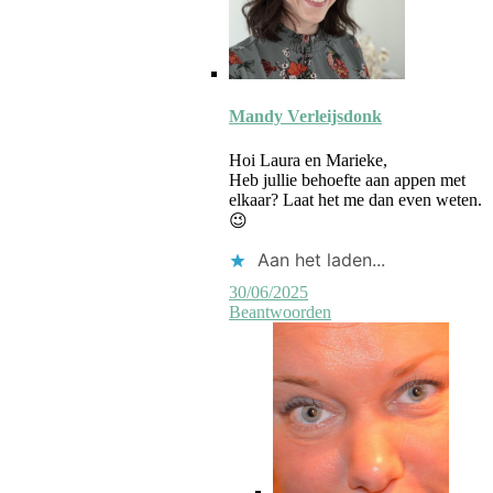
Reactie
door
Mandy Verleijsdonk
auteur
Hoi Laura en Marieke,
Heb jullie behoefte aan appen met
elkaar? Laat het me dan even weten.
😉
Aan het laden...
30/06/2025
Beantwoorden