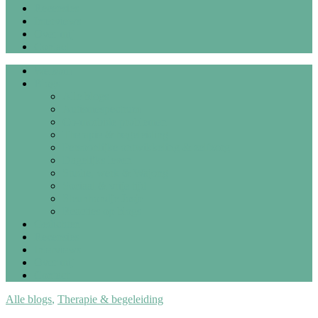
Recensies
Interviews
Over mij
Contact
Welkom
Blogs
Alle blogs
Autismespectrum
Co-morbide problemen
Therapie & begeleiding
Persoonlijke ontwikkeling & zelfzorg
Dagelijks leven
Studie, werk & Wajong
Sociaal & vrije tijd
Steunhondje Josje
Reacties op blogs
Gedichten
Recensies
Interviews
Over mij
Contact
Alle blogs
,
Therapie & begeleiding