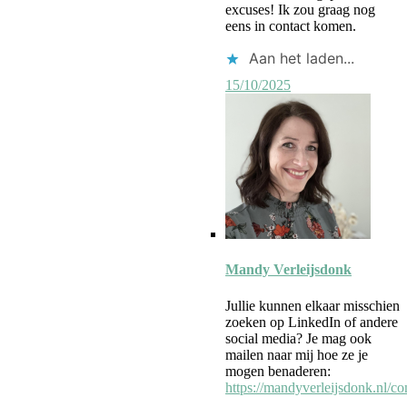
excuses! Ik zou graag nog
eens in contact komen.
Aan het laden...
15/10/2025
Reactie
door
Mandy Verleijsdonk
auteur
Jullie kunnen elkaar misschien
zoeken op LinkedIn of andere
social media? Je mag ook
mailen naar mij hoe ze je
mogen benaderen:
https://mandyverleijsdonk.nl/con