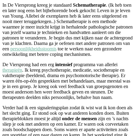
In De Viersprong kreeg je standaard
Schematherapie
. (Ik heb toen
en later nog eens het bijbehorende boek gekocht: Leven in je leven
van Young. Allebei de exemplaren heb ik later eens uitgeleend en
nooit meer teruggekregen..) Schematherapie is een methode
waarmee je meer inzicht krijgt in herhalende pathologische patronen
van jezelf waarna je technieken en handvatten aanleert om die
patronen te veranderen. Je begin dus met kijken naar de achtergrond
van je klachten. Daarna ga je oefenen met andere patronen om van
een
persoonlijkheidsstoornis
toe te werken naar een gezondere
ontwikkeling met betere coping mechanismen.
De Viersprong had een erg
intensief
programma van allerlei
therapieën
. Ik kreeg psychotherapie, medicatie, sociotherapie en
vaktherapie (beeldend, drama en psychomotorische therapie). Er
waren één-op-één gesprekken met behandelaars, maar meestal was
je in een groep. Je kreeg ook veel feedback van groepsgenoten en
moest andersom hen weer feedback geven en steunen. De
therapeuten deelden niks persoonlijks, behalve hun naam.
Verder had ik een signaleringsplan zodat ik wist wat ik kon doen als
het slecht ging. Er stond ook op wat anderen konden doen. Buiten
therapieblokken moest je altijd
onder de mensen
zijn en ’s nachts
sliep je ook met anderen op een kamer. Er waren ook corveetaken
zoals boodschappen doen. Soms waren er aparte activiteiten zoals
een sportdag of een paar dagen op kamp. In het weekeind ging ik