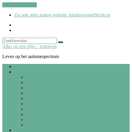
Ga naar de inhoud
Zie ook mijn andere website: kinderwensreflectie.nl
kinderwensreflectie.nl
Search
Zoeken
Alles op een rijtje... schrijven
Leven op het autismespectrum
Welkom
Blogs
Alle blogs
Autismespectrum
Co-morbide problemen
Therapie & begeleiding
Persoonlijke ontwikkeling & zelfzorg
Dagelijks leven
Studie, werk & Wajong
Sociaal & vrije tijd
Steunhondje Josje
Reacties op blogs
Gedichten