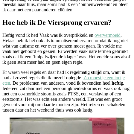
meestal naar huis, maar soms had ik een ‘binnenweekend’ en bleef
ik daar met een paar anderen cliënten.
Hoe heb ik De Viersprong ervaren?
Heftig vond ik het! Vaak was ik overprikkeld en
oververmoeid
.
Helaas heb ik het ook als traumatiserend ervaren omdat ik nog niet
wist van autisme en ver over grenzen moest gaan. Ik voelde me
vaak niet gehoord en gezien. Er werden vaak nare termen gebruikt
zoals dat ik een ‘hulpafwijzende klager’ was. Het voelde soms alsof
ik geen stem meer had en geen eigen regie.
Er waren veel regels en daar had ik regelmatig
strijd
om, want ik
had al zoveel regels die ik mezelf oplegde.
Zo moest je een toetje
eten
. De problemen van anderen, vond ik bovendien heel
heftig
.
Iedereen zat daar met een persoonlijkheidsstoornis en vaak ook nog
met een co-morbide stoornis zoals PTSS, een verslaving of een
eetstoornis. Het was echt een andere wereld. Het was een groot
gevecht voor mij om daar te moeten zijn. Het reizen en schakelen
tussen daar en het weekend thuis was ook lastig.