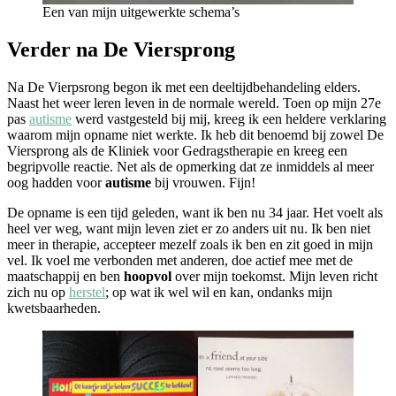
Een van mijn uitgewerkte schema’s
Verder na De Viersprong
Na De Vierpsrong begon ik met een deeltijdbehandeling elders.
Naast het weer leren leven in de normale wereld. Toen op mijn 27e
pas
autisme
werd vastgesteld bij mij, kreeg ik een heldere verklaring
waarom mijn opname niet werkte. Ik heb dit benoemd bij zowel De
Viersprong als de Kliniek voor Gedragstherapie en kreeg een
begripvolle reactie. Net als de opmerking dat ze inmiddels al meer
oog hadden voor
autisme
bij vrouwen. Fijn!
De opname is een tijd geleden, want ik ben nu 34 jaar. Het voelt als
heel ver weg, want mijn leven ziet er zo anders uit nu. Ik ben niet
meer in therapie, accepteer mezelf zoals ik ben en zit goed in mijn
vel. Ik voel me verbonden met anderen, doe actief mee met de
maatschappij en ben
hoopvol
over mijn toekomst. Mijn leven richt
zich nu op
herstel
; op wat ik wel wil en kan, ondanks mijn
kwetsbaarheden.