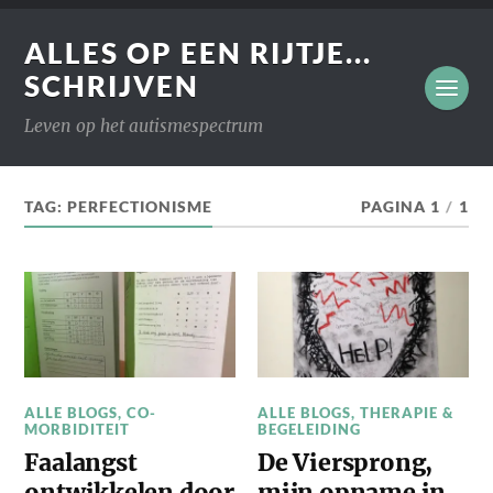
ALLES OP EEN RIJTJE...
SCHRIJVEN
Leven op het autismespectrum
TAG:
PERFECTIONISME
PAGINA 1
/
1
ALLE BLOGS
,
CO-
ALLE BLOGS
,
THERAPIE &
MORBIDITEIT
BEGELEIDING
Faalangst
De Viersprong,
ontwikkelen door
mijn opname in