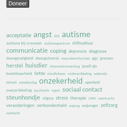
autisme
angst
acceptatie
ASS
chihuahua
autisme bij vrouwen
autismespectrum
communicatie
coping
diagnose
depressie
dwangmatigheid
dwangstoornis
ggz
grenzen
executieve functies
huisdier
herstel
jezelf zijn
informatieverwerking
liefde
kwetsbaarheid
mindfulness
onderprikkeling
onderwijs
onzekerheid
onrust
openheid
ontwikkeling
sociaal contact
overprikkeling
psychiatrie
regels
steunhondje
stress
therapie
stigma
veerkracht
UWV
zelfzorg
veranderingen
verbondenheid
wajonger
wajong
zoektocht