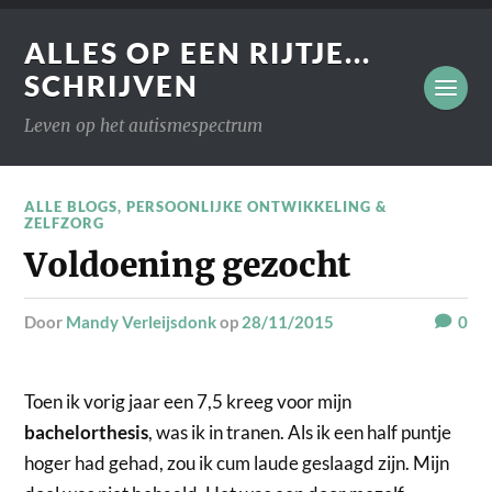
ALLES OP EEN RIJTJE...
SCHRIJVEN
Leven op het autismespectrum
ALLE BLOGS
,
PERSOONLIJKE ONTWIKKELING &
ZELFZORG
Voldoening gezocht
door
Mandy Verleijsdonk
op
28/11/2015
0
Toen ik vorig jaar een 7,5 kreeg voor mijn
bachelorthesis
, was ik in tranen. Als ik een half puntje
hoger had gehad, zou ik cum laude geslaagd zijn. Mijn