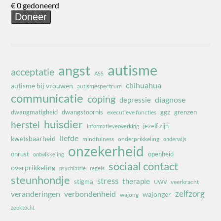
autisme
angst
acceptatie
ASS
chihuahua
autisme bij vrouwen
autismespectrum
communicatie
coping
diagnose
depressie
dwangmatigheid
dwangstoornis
ggz
grenzen
executieve functies
huisdier
herstel
jezelf zijn
informatieverwerking
liefde
kwetsbaarheid
mindfulness
onderprikkeling
onderwijs
onzekerheid
onrust
openheid
ontwikkeling
sociaal contact
overprikkeling
psychiatrie
regels
steunhondje
stress
therapie
stigma
veerkracht
UWV
zelfzorg
veranderingen
verbondenheid
wajonger
wajong
zoektocht