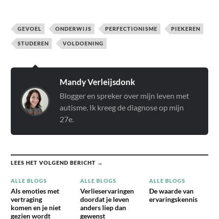
GEVOEL
ONDERWIJS
PERFECTIONISME
PIEKEREN
STUDEREN
VOLDOENING
Mandy Verleijsdonk
Blogger en spreker over mijn leven met
autisme. Ik kreeg de diagnose op mijn
27e.
LEES HET VOLGEND BERICHT →
ALLE BLOGS
ALLE BLOGS
ALLE BLOGS
Als emoties met
Verlieservaringen
De waarde van
vertraging
doordat je leven
ervaringskennis
komen en je niet
anders liep dan
gezien wordt
gewenst