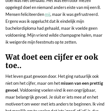
doel was niet behaald. Het was een door mezelf
opgelegd doel en niemand anders eiste van mij een 8.
Mensen feliciteerden
mij
, maar ik was gefrustreerd.
Ergens was ik opgelucht dat ik eindelijk mijn
bachelordiploma had gehaald, maar ik voelde geen
voldoening. Mijn vriend wilde champagne halen, maar
ik weigerde mijn feestmuts op te zetten.
Wat doet een cijfer er ook
toe..
Het leven gaat gewoon door. Het ging natuurlijk ook
niet om het cijfer, maar om het
missen van een prettig
gevoel
. Voldoening voelen vind ik een ongrijpbaar,
maar belangrijk gevoel. Je sluit er iets mee af en het
motiveert om weer met iets anders te beginnen. Ik vind
het moeilijk om te voelen dat iets ‘goed’ of ‘af’ is, dus