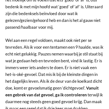
bedenk ik met mijn hoofd wat ‘goed’ of ‘af’ is. Uiteraard
zijn die bedenksels beïnvloed door wat ik
gelezen/gezien/gehoord heb en dan is het al gauw niet
passend/haalbaar voor mij.
Wel aan een regel voldoen, maakt ook niet per se
tevreden. Als ik voor een tentamen een 9 haalde, was ik
echt niet gelukkig. Pauzes nemen waarbij je stil staat bij
wat je gedaan heb en tevreden bent, vind ik lastig. Er is
immers weer iets anders te doen. Er is niet vaak een
het-is-oké-gevoel. Dat mis ik bij de kleinste dingen in
het dagelijks leven. Als ik de deur van de koelkast dicht
doe, komt er gevoelsmatig geen ‘dichtgevoel’.
Vanuit
een gebrek van dat gevoel, ga ik controleren
terwijl ik
daarmee nog steeds geen goed gevoel krijg. Dan maak
ik maar een regel dat ik drie keer mag drukken.