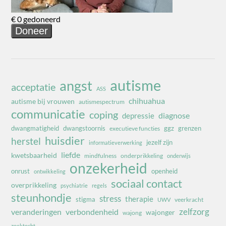
autisme
angst
acceptatie
ASS
chihuahua
autisme bij vrouwen
autismespectrum
communicatie
coping
diagnose
depressie
dwangmatigheid
dwangstoornis
ggz
grenzen
executieve functies
huisdier
herstel
jezelf zijn
informatieverwerking
liefde
kwetsbaarheid
mindfulness
onderprikkeling
onderwijs
onzekerheid
onrust
openheid
ontwikkeling
sociaal contact
overprikkeling
psychiatrie
regels
steunhondje
stress
therapie
stigma
veerkracht
UWV
zelfzorg
veranderingen
verbondenheid
wajonger
wajong
zoektocht