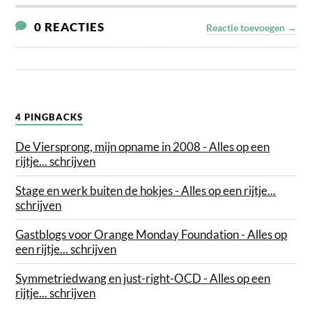
0 REACTIES
Reactie toevoegen →
4 PINGBACKS
De Viersprong, mijn opname in 2008 - Alles op een
rijtje... schrijven
Stage en werk buiten de hokjes - Alles op een rijtje...
schrijven
Gastblogs voor Orange Monday Foundation - Alles op
een rijtje... schrijven
Symmetriedwang en just-right-OCD - Alles op een
rijtje... schrijven