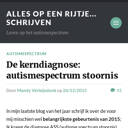
ALLES OP EEN RIJTJE...
SCHRIJVEN
Leven op het autismespectrum
AUTISMESPECTRUM
De kerndiagnose:
autismespectrum stoornis
door
Mandy Verleijsdonk
op
26/12/2015
15
In mijn laatste blog van het jaar schrijf ik over de voor
mij misschien wel
belangrijkste gebeurtenis van 2015
;
ik kreeg de diagnose ASS (autisme spectrum stoornis),