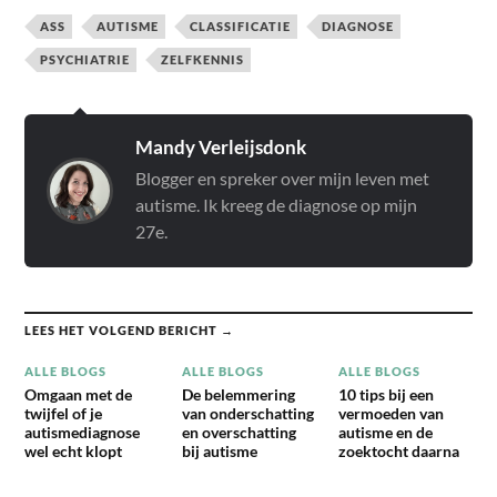
ASS
AUTISME
CLASSIFICATIE
DIAGNOSE
PSYCHIATRIE
ZELFKENNIS
Mandy Verleijsdonk
Blogger en spreker over mijn leven met
autisme. Ik kreeg de diagnose op mijn
27e.
LEES HET VOLGEND BERICHT →
ALLE BLOGS
ALLE BLOGS
ALLE BLOGS
Omgaan met de
De belemmering
10 tips bij een
twijfel of je
van onderschatting
vermoeden van
autismediagnose
en overschatting
autisme en de
wel echt klopt
bij autisme
zoektocht daarna