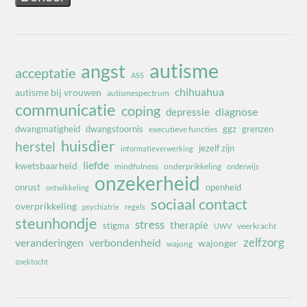
autisme
angst
acceptatie
ASS
chihuahua
autisme bij vrouwen
autismespectrum
communicatie
coping
diagnose
depressie
dwangmatigheid
dwangstoornis
ggz
grenzen
executieve functies
huisdier
herstel
jezelf zijn
informatieverwerking
liefde
kwetsbaarheid
mindfulness
onderprikkeling
onderwijs
onzekerheid
onrust
openheid
ontwikkeling
sociaal contact
overprikkeling
psychiatrie
regels
steunhondje
stress
therapie
stigma
veerkracht
UWV
zelfzorg
veranderingen
verbondenheid
wajonger
wajong
zoektocht