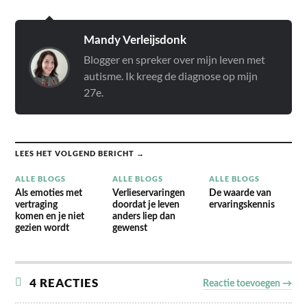
Mandy Verleijsdonk
Blogger en spreker over mijn leven met
autisme. Ik kreeg de diagnose op mijn
27e.
LEES HET VOLGEND BERICHT →
ALLE BLOGS
ALLE BLOGS
ALLE BLOGS
Als emoties met
Verlieservaringen
De waarde van
vertraging
doordat je leven
ervaringskennis
komen en je niet
anders liep dan
gezien wordt
gewenst
4 REACTIES
Reactie toevoegen →