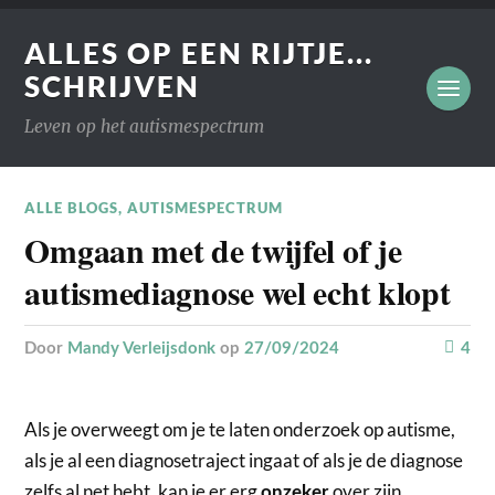
ALLES OP EEN RIJTJE...
SCHRIJVEN
Leven op het autismespectrum
ALLE BLOGS
,
AUTISMESPECTRUM
Omgaan met de twijfel of je
autismediagnose wel echt klopt
door
Mandy Verleijsdonk
op
27/09/2024
4
Als je overweegt om je te laten onderzoek op autisme,
als je al een diagnosetraject ingaat of als je de diagnose
zelfs al net hebt, kan je er erg
over zijn.
onzeker