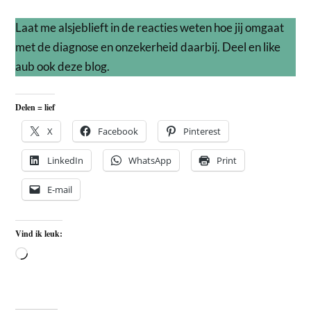
Laat me alsjeblieft in de reacties weten hoe jij omgaat
met de diagnose en onzekerheid daarbij. Deel en like
aub ook deze blog.
Delen = lief
X
Facebook
Pinterest
LinkedIn
WhatsApp
Print
E-mail
Vind ik leuk: