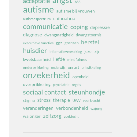
angst
acceptatie
ASS
autisme
autisme bij vrouwen
chihuahua
autismespectrum
communicatie
coping
depressie
diagnose
dwangmatigheid
dwangstoornis
herstel
ggz
grenzen
executieve functies
huisdier
jezelf zijn
informatieverwerking
liefde
kwetsbaarheid
mindfulness
onrust
onderprikkeling
onderwijs
ontwikkeling
onzekerheid
openheid
overprikkeling
psychiatrie
regels
sociaal contact
steunhondje
stress
therapie
stigma
veerkracht
UWV
veranderingen
verbondenheid
wajong
zelfzorg
wajonger
zoektocht