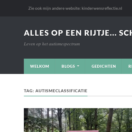
Zie ook mijn andere website: kinderwensreflectie.nl
ALLES OP EEN RIJTJE... S
Leven op het autismespectrum
WELKOM
BLOGS
GEDICHTEN
R
TAG:
AUTISMECLASSIFICATIE