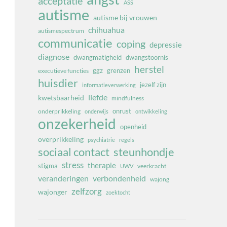
acceptatie
ASS
autisme
autisme bij vrouwen
chihuahua
autismespectrum
communicatie
coping
depressie
diagnose
dwangmatigheid
dwangstoornis
herstel
ggz
grenzen
executieve functies
huisdier
jezelf zijn
informatieverwerking
liefde
kwetsbaarheid
mindfulness
onrust
onderprikkeling
onderwijs
ontwikkeling
onzekerheid
openheid
overprikkeling
psychiatrie
regels
sociaal contact
steunhondje
stress
therapie
stigma
veerkracht
UWV
veranderingen
verbondenheid
wajong
zelfzorg
wajonger
zoektocht