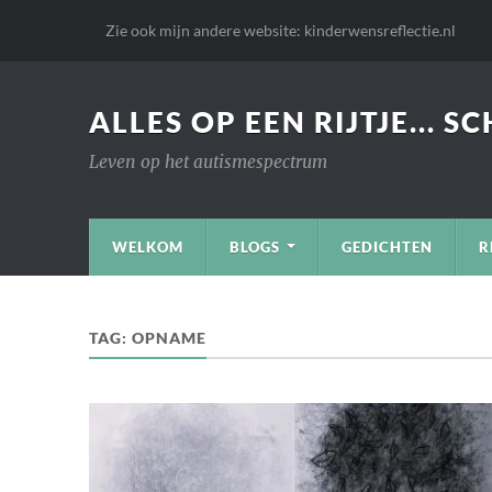
Zie ook mijn andere website: kinderwensreflectie.nl
ALLES OP EEN RIJTJE... S
Leven op het autismespectrum
WELKOM
BLOGS
GEDICHTEN
R
TAG:
OPNAME