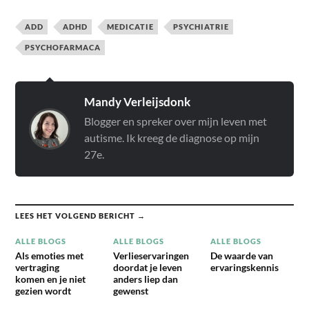
de lezers van Bianca Toeps’
'Maar je ziet er helemaal
ADD
ADHD
MEDICATIE
PSYCHIATRIE
niet autistisch uit'. Elise
Cordaro ontdekte pas op
PSYCHOFARMACA
haar 27ste dat ze autisme
en ADHD heeft.…
Mandy Verleijsdonk
Blogger en spreker over mijn leven met
autisme. Ik kreeg de diagnose op mijn
27e.
LEES HET VOLGEND BERICHT →
ALLE BLOGS
ALLE BLOGS
ALLE BLOGS
Als emoties met
Verlieservaringen
De waarde van
vertraging
doordat je leven
ervaringskennis
komen en je niet
anders liep dan
gezien wordt
gewenst