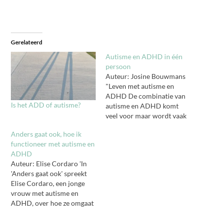
Gerelateerd
Autisme en ADHD in één
persoon
Auteur: Josine Bouwmans
"Leven met autisme en
ADHD De combinatie van
Is het ADD of autisme?
autisme en ADHD komt
veel voor maar wordt vaak
over het hoofd gezien. In
Anders gaat ook, hoe ik
deze fascinerende
functioneer met autisme en
publicatie beschrijft Josine
ADHD
Bouwmans, een vrouw met
Auteur: Elise Cordaro 'In
ASS en ADHD haar
'Anders gaat ook' spreekt
persoonlijke zoektocht
Elise Cordaro, een jonge
naar eenheid. Ze koppelt
vrouw met autisme en
haar ervaringen aan
ADHD, over hoe ze omgaat
verschillende
met haar diagnoses, voor
leeftijdsfasen, waarin ze…