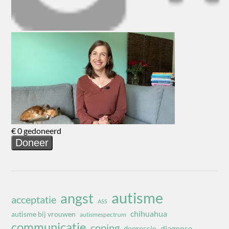
autisme
angst
acceptatie
ASS
chihuahua
autisme bij vrouwen
autismespectrum
communicatie
coping
diagnose
depressie