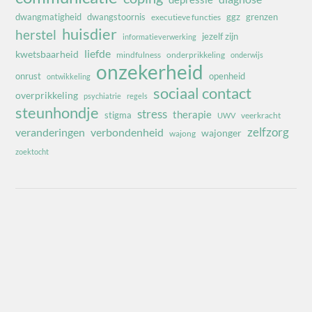
dwangmatigheid
dwangstoornis
ggz
grenzen
executieve functies
huisdier
herstel
jezelf zijn
informatieverwerking
liefde
kwetsbaarheid
mindfulness
onderprikkeling
onderwijs
onzekerheid
onrust
openheid
ontwikkeling
sociaal contact
overprikkeling
psychiatrie
regels
steunhondje
stress
therapie
stigma
veerkracht
UWV
zelfzorg
veranderingen
verbondenheid
wajonger
wajong
zoektocht