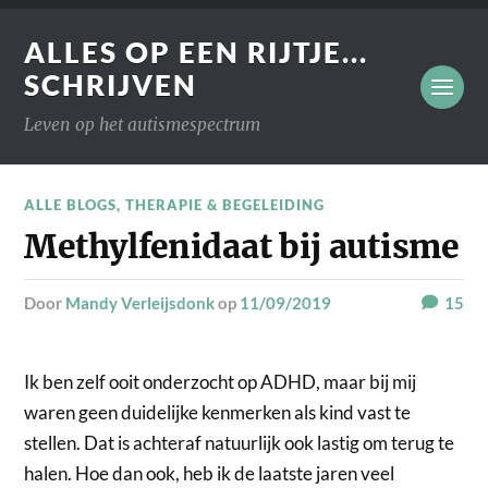
ALLES OP EEN RIJTJE...
SCHRIJVEN
Leven op het autismespectrum
ALLE BLOGS
,
THERAPIE & BEGELEIDING
Methylfenidaat bij autisme
door
Mandy Verleijsdonk
op
11/09/2019
15
Ik ben zelf ooit onderzocht op ADHD, maar bij mij
waren geen duidelijke kenmerken als kind vast te
stellen. Dat is achteraf natuurlijk ook lastig om terug te
halen. Hoe dan ook, heb ik de laatste jaren veel