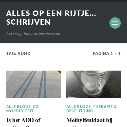
ALLES OP EEN RIJTJE...
SCHRIJVEN
Leven op het autismespectrum
TAG:
ADHD
PAGINA 1
/
1
ALLE BLOGS
,
CO-
ALLE BLOGS
,
THERAPIE &
MORBIDITEIT
BEGELEIDING
Is het ADD of
Methylfenidaat bij