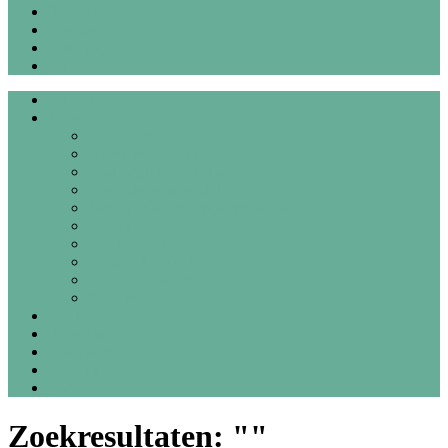
Recensies
Interviews
Over mij
Contact
Welkom
Blogs
Alle blogs
Autismespectrum
Co-morbide problemen
Therapie & begeleiding
Persoonlijke ontwikkeling & zelfzorg
Dagelijks leven
Studie, werk & Wajong
Sociaal & vrije tijd
Steunhondje Josje
Reacties op blogs
Gedichten
Recensies
Interviews
Over mij
Contact
Zoekresultaten: ""