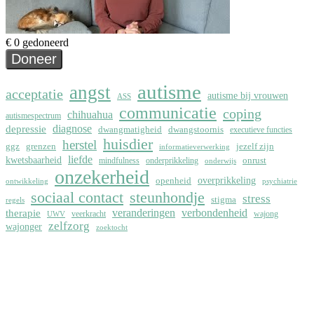
autisme
angst
acceptatie
autisme bij vrouwen
ASS
communicatie
coping
chihuahua
autismespectrum
depressie
diagnose
dwangmatigheid
dwangstoornis
executieve functies
huisdier
herstel
ggz
grenzen
jezelf zijn
informatieverwerking
liefde
kwetsbaarheid
onrust
mindfulness
onderprikkeling
onderwijs
onzekerheid
overprikkeling
openheid
ontwikkeling
psychiatrie
sociaal contact
steunhondje
stress
stigma
regels
therapie
veranderingen
verbondenheid
veerkracht
wajong
UWV
zelfzorg
wajonger
zoektocht