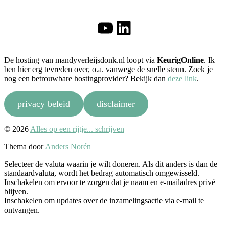
YouTube
LinkedIn
De hosting van mandyverleijsdonk.nl loopt via
KeurigOnline
. Ik
ben hier erg tevreden over, o.a. vanwege de snelle steun. Zoek je
nog een betrouwbare hostingprovider? Bekijk dan
deze link
.
privacy beleid
disclaimer
Naar
© 2026
Alles op een rijtje... schrijven
boven
Thema door
Anders Norén
Selecteer de valuta waarin je wilt doneren. Als dit anders is dan de
standaardvaluta, wordt het bedrag automatisch omgewisseld.
Inschakelen om ervoor te zorgen dat je naam en e-mailadres privé
blijven.
Inschakelen om updates over de inzamelingsactie via e-mail te
ontvangen.