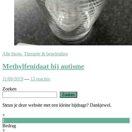
Alle blogs
,
Therapie & begeleiding
Methylfenidaat bij autisme
11/09/2019
—
15 reacties
Zoeken
Zoeken
Steun je deze website met een kleine bijdrage? Dankjewel.