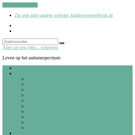
Ga naar de inhoud
Zie ook mijn andere website: kinderwensreflectie.nl
kinderwensreflectie.nl
Search
Zoeken
Alles op een rijtje... schrijven
Leven op het autismespectrum
Welkom
Blogs
Alle blogs
Autismespectrum
Co-morbide problemen
Therapie & begeleiding
Persoonlijke ontwikkeling & zelfzorg
Dagelijks leven
Studie, werk & Wajong
Sociaal & vrije tijd
Steunhondje Josje
Reacties op blogs
Gedichten