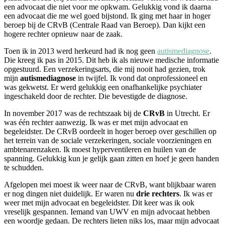
een advocaat die niet voor me opkwam. Gelukkig vond ik daarna
een advocaat die me wel goed bijstond. Ik ging met haar in hoger
beroep bij de CRvB (Centrale Raad van Beroep). Dan kijkt een
hogere rechter opnieuw naar de zaak.
Toen ik in 2013 werd herkeurd had ik nog geen
autismediagnose
.
Die kreeg ik pas in 2015. Dit heb ik als nieuwe medische informatie
opgestuurd. Een verzekeringsarts, die mij nooit had gezien, trok
mijn
autismediagnose
in twijfel. Ik vond dat onprofessioneel en
was gekwetst. Er werd gelukkig een onafhankelijke psychiater
ingeschakeld door de rechter. Die bevestigde de diagnose.
In november 2017 was de rechtszaak bij de
CRvB
in Utrecht. Er
was één rechter aanwezig. Ik was er met mijn advocaat en
begeleidster. De CRvB oordeelt in hoger beroep over geschillen op
het terrein van de sociale verzekeringen, sociale voorzieningen en
ambtenarenzaken. Ik moest hyperventileren en huilen van de
spanning. Gelukkig kun je gelijk gaan zitten en hoef je geen handen
te schudden.
Afgelopen mei moest ik weer naar de CRvB, want blijkbaar waren
er nog dingen niet duidelijk. Er waren nu
drie rechters
. Ik was er
weer met mijn advocaat en begeleidster. Dit keer was ik ook
vreselijk gespannen. Iemand van UWV en mijn advocaat hebben
een woordje gedaan. De rechters lieten niks los, maar mijn advocaat