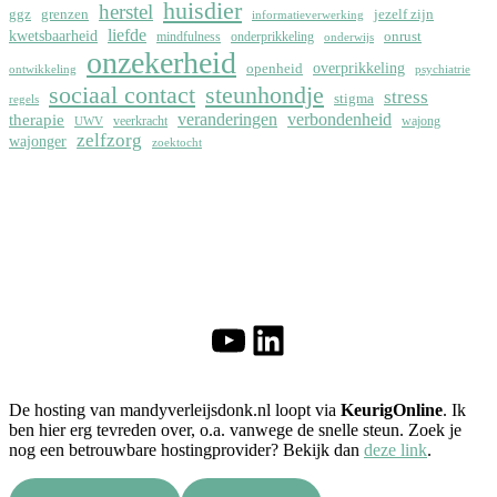
huisdier
herstel
ggz
grenzen
jezelf zijn
informatieverwerking
liefde
kwetsbaarheid
onrust
mindfulness
onderprikkeling
onderwijs
onzekerheid
overprikkeling
openheid
ontwikkeling
psychiatrie
sociaal contact
steunhondje
stress
stigma
regels
therapie
veranderingen
verbondenheid
veerkracht
wajong
UWV
zelfzorg
wajonger
zoektocht
YouTube
LinkedIn
De hosting van mandyverleijsdonk.nl loopt via
KeurigOnline
. Ik
ben hier erg tevreden over, o.a. vanwege de snelle steun. Zoek je
nog een betrouwbare hostingprovider? Bekijk dan
deze link
.