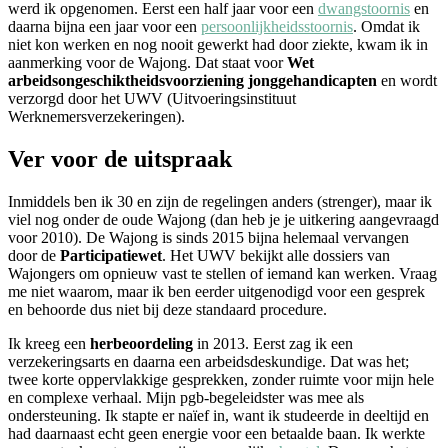
werd ik opgenomen. Eerst een half jaar voor een
dwangstoornis
en
daarna bijna een jaar voor een
persoonlijkheidsstoornis
. Omdat ik
niet kon werken en nog nooit gewerkt had door ziekte, kwam ik in
aanmerking voor de Wajong. Dat staat voor
Wet
arbeidsongeschiktheidsvoorziening jonggehandicapten
en wordt
verzorgd door het UWV (Uitvoeringsinstituut
Werknemersverzekeringen).
Ver voor de uitspraak
Inmiddels ben ik 30 en zijn de regelingen anders (strenger), maar ik
viel nog onder de oude Wajong (dan heb je je uitkering aangevraagd
voor 2010). De Wajong is sinds 2015 bijna helemaal vervangen
door de
Participatiewet
. Het UWV bekijkt alle dossiers van
Wajongers om opnieuw vast te stellen of iemand kan werken. Vraag
me niet waarom, maar ik ben eerder uitgenodigd voor een gesprek
en behoorde dus niet bij deze standaard procedure.
Ik kreeg een
herbeoordeling
in 2013. Eerst zag ik een
verzekeringsarts en daarna een arbeidsdeskundige. Dat was het;
twee korte oppervlakkige gesprekken, zonder ruimte voor mijn hele
en complexe verhaal. Mijn pgb-begeleidster was mee als
ondersteuning. Ik stapte er naïef in, want ik studeerde in deeltijd en
had daarnaast echt geen energie voor een betaalde baan. Ik werkte