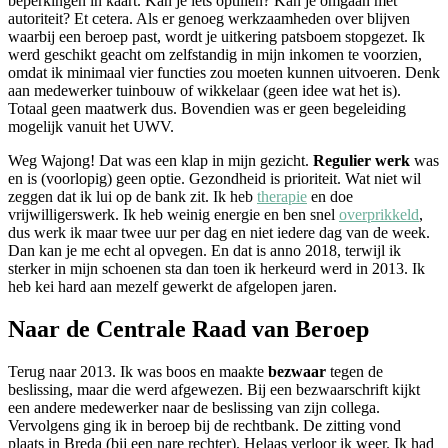
beperkingen in kaart. Kan je iets optillen? Kan je omgaan met
autoriteit? Et cetera. Als er genoeg werkzaamheden over blijven
waarbij een beroep past, wordt je uitkering patsboem stopgezet. Ik
werd geschikt geacht om zelfstandig in mijn inkomen te voorzien,
omdat ik minimaal vier functies zou moeten kunnen uitvoeren. Denk
aan medewerker tuinbouw of wikkelaar (geen idee wat het is).
Totaal geen maatwerk dus. Bovendien was er geen begeleiding
mogelijk vanuit het UWV.
Weg Wajong! Dat was een klap in mijn gezicht.
Regulier werk
was
en is (voorlopig) geen optie. Gezondheid is prioriteit. Wat niet wil
zeggen dat ik lui op de bank zit. Ik heb
therapie
en doe
vrijwilligerswerk. Ik heb weinig energie en ben snel
overprikkeld
,
dus werk ik maar twee uur per dag en niet iedere dag van de week.
Dan kan je me echt al opvegen. En dat is anno 2018, terwijl ik
sterker in mijn schoenen sta dan toen ik herkeurd werd in 2013. Ik
heb kei hard aan mezelf gewerkt de afgelopen jaren.
Naar de Centrale Raad van Beroep
Terug naar 2013. Ik was boos en maakte
bezwaar
tegen de
beslissing, maar die werd afgewezen. Bij een bezwaarschrift kijkt
een andere medewerker naar de beslissing van zijn collega.
Vervolgens ging ik in beroep bij de rechtbank. De zitting vond
plaats in Breda (bij een nare rechter). Helaas verloor ik weer. Ik had