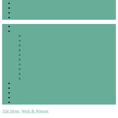
Recensies
Interviews
Over mij
Contact
Welkom
Blogs
Alle blogs
Autismespectrum
Co-morbide problemen
Therapie & begeleiding
Persoonlijke ontwikkeling & zelfzorg
Dagelijks leven
Studie, werk & Wajong
Sociaal & vrije tijd
Steunhondje Josje
Reacties op blogs
Gedichten
Recensies
Interviews
Over mij
Contact
Alle blogs
,
Werk & Wajong