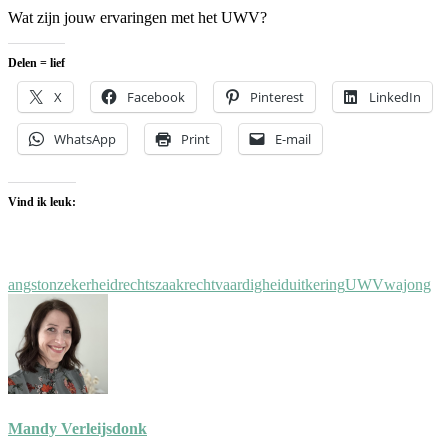
Wat zijn jouw ervaringen met het UWV?
Delen = lief
X
Facebook
Pinterest
LinkedIn
WhatsApp
Print
E-mail
Vind ik leuk:
angst
onzekerheid
rechtszaak
rechtvaardigheid
uitkering
UWV
wajong
Mandy Verleijsdonk