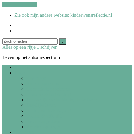
Ga naar de inhoud
Zie ook mijn andere website: kinderwensreflectie.nl
kinderwensreflectie.nl
Search
Zoeken
Alles op een rijtje... schrijven
Leven op het autismespectrum
Welkom
Blogs
Alle blogs
Autismespectrum
Co-morbide problemen
Therapie & begeleiding
Persoonlijke ontwikkeling & zelfzorg
Dagelijks leven
Studie, werk & Wajong
Sociaal & vrije tijd
Steunhondje Josje
Reacties op blogs
Gedichten