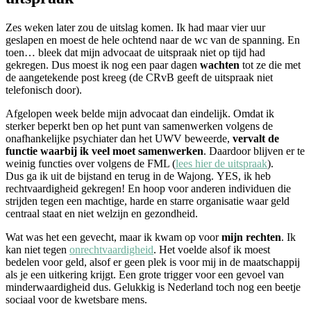
Zes weken later zou de uitslag komen. Ik had maar vier uur
geslapen en moest de hele ochtend naar de wc van de spanning. En
toen… bleek dat mijn advocaat de uitspraak niet op tijd had
gekregen. Dus moest ik nog een paar dagen
wachten
tot ze die met
de aangetekende post kreeg (de CRvB geeft de uitspraak niet
telefonisch door).
Afgelopen week belde mijn advocaat dan eindelijk. Omdat ik
sterker beperkt ben op het punt van samenwerken volgens de
onafhankelijke psychiater dan het UWV beweerde,
vervalt de
functie waarbij ik veel moet samenwerken
. Daardoor blijven er te
weinig functies over volgens de FML (
lees hier de uitspraak
).
Dus ga ik uit de bijstand en terug in de Wajong. YES, ik heb
rechtvaardigheid gekregen! En hoop voor anderen individuen die
strijden tegen een machtige, harde en starre organisatie waar geld
centraal staat en niet welzijn en gezondheid.
Wat was het een gevecht, maar ik kwam op voor
mijn rechten
. Ik
kan niet tegen
onrechtvaardigheid
. Het voelde alsof ik moest
bedelen voor geld, alsof er geen plek is voor mij in de maatschappij
als je een uitkering krijgt. Een grote trigger voor een gevoel van
minderwaardigheid dus. Gelukkig is Nederland toch nog een beetje
sociaal voor de kwetsbare mens.