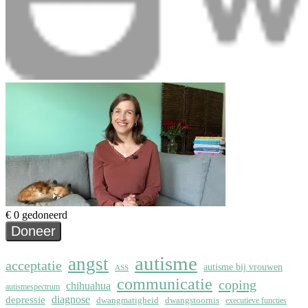
autisme
angst
acceptatie
autisme bij vrouwen
ASS
communicatie
coping
chihuahua
autismespectrum
depressie
diagnose
dwangmatigheid
dwangstoornis
executieve functies