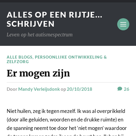
ALLES OP EEN RIJTJE...
SCHRIJVEN
Leven op het autismespectrum
ALLE BLOGS
,
PERSOONLIJKE ONTWIKKELING &
ZELFZORG
Er mogen zijn
door
Mandy Verleijsdonk
op
20/10/2018
26
Niet huilen, zeg ik tegen mezelf. Ik was al overprikkeld
(door alle geluiden, woorden en de drukke ruimte) en
de spanning neemt toe door het ‘niet mogen’ waardoor