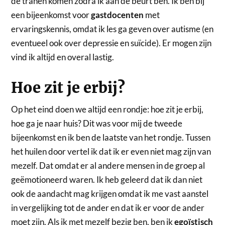
de tranen komen zodra ik aan de beurt ben. Ik ben bij
een bijeenkomst voor
gastdocenten
met
ervaringskennis, omdat ik les ga geven over autisme (en
eventueel ook over depressie en suïcide). Er mogen zijn
vind ik altijd en overal lastig.
Hoe zit je erbij?
Op het eind doen we altijd een rondje: hoe zit je erbij,
hoe ga je naar huis? Dit was voor mij de tweede
bijeenkomst en ik ben de laatste van het rondje. Tussen
het huilen door vertel ik dat ik er even niet mag zijn van
mezelf. Dat omdat er al andere mensen in de groep al
geëmotioneerd waren. Ik heb geleerd dat ik dan niet
ook de aandacht mag krijgen omdat ik me vast aanstel
in vergelijking tot de ander en dat ik er voor de ander
moet zijn. Als ik met mezelf bezig ben, ben ik
egoïstisch