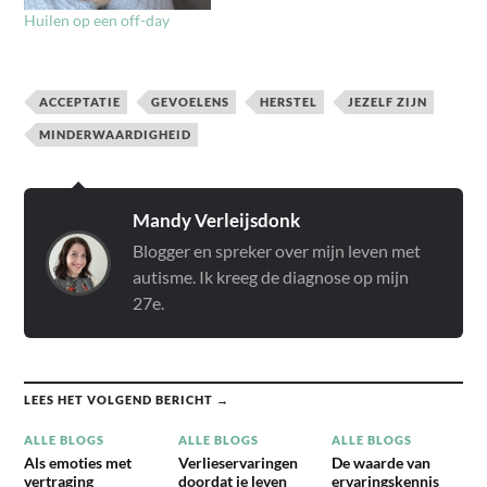
Huilen op een off-day
ACCEPTATIE
GEVOELENS
HERSTEL
JEZELF ZIJN
MINDERWAARDIGHEID
Mandy Verleijsdonk
Blogger en spreker over mijn leven met
autisme. Ik kreeg de diagnose op mijn
27e.
LEES HET VOLGEND BERICHT →
ALLE BLOGS
ALLE BLOGS
ALLE BLOGS
Als emoties met
Verlieservaringen
De waarde van
vertraging
doordat je leven
ervaringskennis