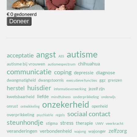
autisme
angst
acceptatie
ASS
chihuahua
autisme bij vrouwen
autismespectrum
communicatie
coping
diagnose
depressie
dwangmatigheid
dwangstoornis
ggz
grenzen
executieve functies
huisdier
herstel
jezelf zijn
informatieverwerking
liefde
kwetsbaarheid
mindfulness
onderprikkeling
onderwijs
onzekerheid
onrust
openheid
ontwikkeling
sociaal contact
overprikkeling
psychiatrie
regels
steunhondje
stress
therapie
stigma
veerkracht
UWV
zelfzorg
veranderingen
verbondenheid
wajonger
wajong