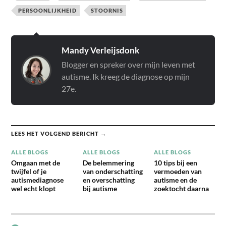
PERSOONLIJKHEID
STOORNIS
Mandy Verleijsdonk
Blogger en spreker over mijn leven met
autisme. Ik kreeg de diagnose op mijn
27e.
LEES HET VOLGEND BERICHT →
ALLE BLOGS
ALLE BLOGS
ALLE BLOGS
Omgaan met de
De belemmering
10 tips bij een
twijfel of je
van onderschatting
vermoeden van
autismediagnose
en overschatting
autisme en de
wel echt klopt
bij autisme
zoektocht daarna