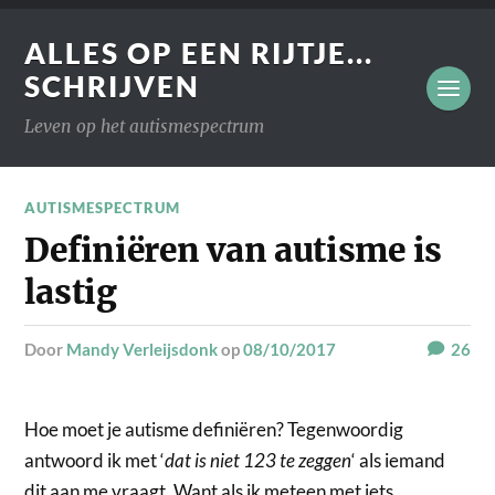
ALLES OP EEN RIJTJE...
SCHRIJVEN
Leven op het autismespectrum
AUTISMESPECTRUM
Definiëren van autisme is
lastig
door
Mandy Verleijsdonk
op
08/10/2017
26
Hoe moet je autisme definiëren? Tegenwoordig
antwoord ik met ‘
dat is niet 123 te zeggen
‘ als iemand
dit aan me vraagt. Want als ik meteen met iets