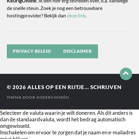
KeurigOnline
. Ik ben hier erg tevreden over, o.a. vanwege
de snelle steun. Zoek je nog een betrouwbare
hostingprovider? Bekijk dan
deze link
.
PRIVACY BELEID
DISCLAIMER
© 2026
ALLES OP EEN RIJTJE... SCHRIJVEN
THEMA DOOR
ANDERS NORÉN
Selecteer de valuta waarin je wilt doneren. Als dit anders is
dan de standaardvaluta, wordt het bedrag automatisch
omgewisseld.
Inschakelen om ervoor te zorgen dat je naam en e-mailadres
privé blijven.