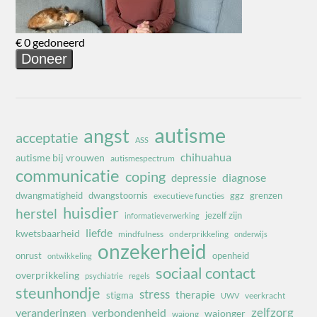
autisme
angst
acceptatie
ASS
chihuahua
autisme bij vrouwen
autismespectrum
communicatie
coping
diagnose
depressie
dwangmatigheid
dwangstoornis
ggz
grenzen
executieve functies
huisdier
herstel
jezelf zijn
informatieverwerking
liefde
kwetsbaarheid
mindfulness
onderprikkeling
onderwijs
onzekerheid
onrust
openheid
ontwikkeling
sociaal contact
overprikkeling
psychiatrie
regels
steunhondje
stress
therapie
stigma
veerkracht
UWV
zelfzorg
veranderingen
verbondenheid
wajonger
wajong