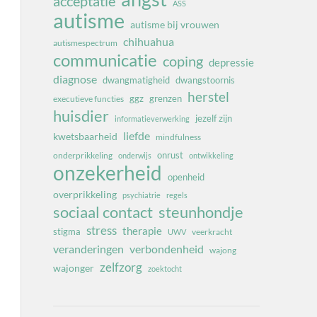
acceptatie
ASS
autisme
autisme bij vrouwen
chihuahua
autismespectrum
communicatie
coping
depressie
diagnose
dwangmatigheid
dwangstoornis
herstel
ggz
grenzen
executieve functies
huisdier
jezelf zijn
informatieverwerking
liefde
kwetsbaarheid
mindfulness
onrust
onderprikkeling
onderwijs
ontwikkeling
onzekerheid
openheid
overprikkeling
psychiatrie
regels
sociaal contact
steunhondje
stress
therapie
stigma
veerkracht
UWV
veranderingen
verbondenheid
wajong
zelfzorg
wajonger
zoektocht