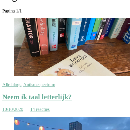
Pagina 1
/
1
Alle blogs
,
Autismespectrum
Neem ik taal letterlijk?
10/10/2020
—
14 reacties