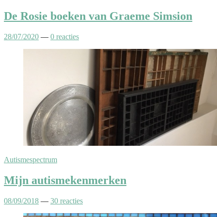
De Rosie boeken van Graeme Simsion
28/07/2020
—
0 reacties
Autismespectrum
Mijn autismekenmerken
08/09/2018
—
30 reacties