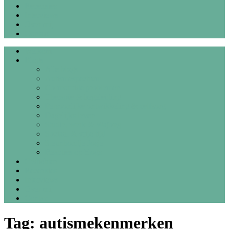
Recensies
Interviews
Over mij
Contact
Welkom
Blogs
Alle blogs
Autismespectrum
Co-morbide problemen
Therapie & begeleiding
Persoonlijke ontwikkeling & zelfzorg
Dagelijks leven
Studie, werk & Wajong
Sociaal & vrije tijd
Steunhondje Josje
Reacties op blogs
Gedichten
Recensies
Interviews
Over mij
Contact
Tag:
autismekenmerken