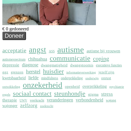
autisme
angst
acceptatie
autisme bij vrouwen
ASS
communicatie
coping
chihuahua
autismespectrum
depressie
diagnose
dwangmatigheid
dwangstoornis
executieve functies
huisdier
herstel
ggz
grenzen
jezelf zijn
informatieverwerking
liefde
kwetsbaarheid
onrust
mindfulness
onderprikkeling
onderwijs
onzekerheid
overprikkeling
openheid
ontwikkeling
psychiatrie
sociaal contact
steunhondje
stress
stigma
regels
therapie
veranderingen
verbondenheid
veerkracht
wajong
UWV
zelfzorg
wajonger
zoektocht