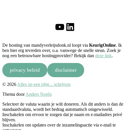
YouTube
LinkedIn
De hosting van mandyverleijsdonk.nl loopt via
KeurigOnline
. Ik
ben hier erg tevreden over, o.a. vanwege de snelle steun. Zoek je
nog een betrouwbare hostingprovider? Bekijk dan
deze link
.
privacy beleid
disclaimer
Naar
© 2026
Alles op een rijtje... schrijven
boven
Thema door
Anders Norén
Selecteer de valuta waarin je wilt doneren. Als dit anders is dan de
standaardvaluta, wordt het bedrag automatisch omgewisseld.
Inschakelen om ervoor te zorgen dat je naam en e-mailadres privé
blijven.
Inschakelen om updates over de inzamelingsactie via e-mail te