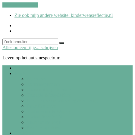
Ga naar de inhoud
Zie ook mijn andere website: kinderwensreflectie.nl
kinderwensreflectie.nl
Search
Zoeken
Alles op een rijtje... schrijven
Leven op het autismespectrum
Welkom
Blogs
Alle blogs
Autismespectrum
Co-morbide problemen
Therapie & begeleiding
Persoonlijke ontwikkeling & zelfzorg
Dagelijks leven
Studie, werk & Wajong
Sociaal & vrije tijd
Steunhondje Josje
Reacties op blogs
Gedichten