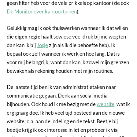
geen filter heb voor de vele prikkels op kantoor (zie ook
De Monitor over kantoortuinen
).
Gelukkig mag ik ook thuiswerken wanneer ik dat wil en
die
eigen regie
haalt sowieso veel druk bij me weg (en
dan kan ik bij
Josje
zijn als ik die behoefte heb). Ik
bepaal ook zelf wanneer ik werk en hoe lang. Dat is
voor mij belangrijk, want dan kan ik zowel mijn grenzen
bewaken als rekening houden met mijn routines.
De laatste tijd ben ik van administratietaken naar
communicatie gegaan. Denk aan social media
bijhouden. Ook houd ik me bezig met de
website
, wat ik
erg graag doe. Ik heb veel tijd besteed aan de nieuwe
website; o.a. aan de indeling en de tekst. Beetje bij
beetje krijg ik ook interesse in
ict
en probeer ik via