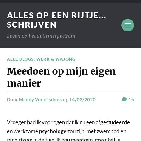
ALLES OP EEN RIJTJE...
SCHRIJVEN
Leven op het autismespectrum
ALLE BLOGS
,
WERK & WAJONG
Meedoen op mijn eigen
manier
door
Mandy Verleijsdonk
op
14/03/2020
16
Vroeger had ik voor ogen dat ik nu een afgestudeerde
en werkzame
psychologe
zou zijn, met zwembad en
tennisbaan in de tuin. Ik zou meedoen, maar het is