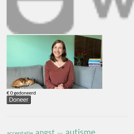
autisme
angst
acceptatie
ASS