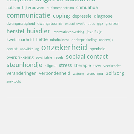
chihuahua
autisme bij vrouwen
autismespectrum
communicatie
coping
diagnose
depressie
dwangmatigheid
dwangstoornis
ggz
grenzen
executieve functies
huisdier
herstel
jezelf zijn
informatieverwerking
liefde
kwetsbaarheid
mindfulness
onderprikkeling
onderwijs
onzekerheid
onrust
openheid
ontwikkeling
sociaal contact
overprikkeling
psychiatrie
regels
steunhondje
stress
therapie
stigma
veerkracht
UWV
zelfzorg
veranderingen
verbondenheid
wajonger
wajong
zoektocht