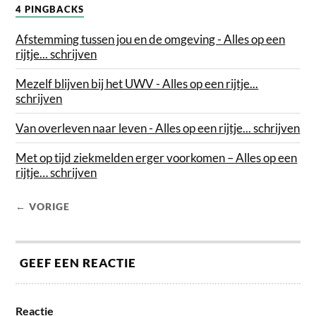
4 PINGBACKS
Afstemming tussen jou en de omgeving - Alles op een
rijtje... schrijven
Mezelf blijven bij het UWV - Alles op een rijtje...
schrijven
Van overleven naar leven - Alles op een rijtje... schrijven
Met op tijd ziekmelden erger voorkomen – Alles op een
rijtje… schrijven
← VORIGE
GEEF EEN REACTIE
Reactie