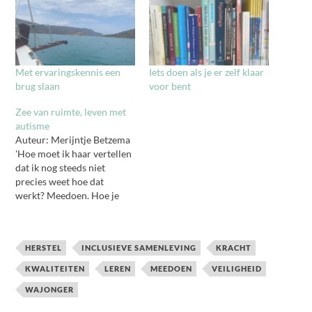
Met ervaringskennis een
Iets doen als je er zelf klaar
brug slaan
voor bent
Zee van ruimte, leven met
autisme
Auteur: Merijntje Betzema
'Hoe moet ik haar vertellen
dat ik nog steeds niet
precies weet hoe dat
werkt? Meedoen. Hoe je
mee moet doen met de
gewone wereld. Merijntje
krijgt op volwassen leeftijd
HERSTEL
INCLUSIEVE SAMENLEVING
KRACHT
te horen dat ze autisme
heeft nadat ze op het randje
KWALITEITEN
LEREN
MEEDOEN
VEILIGHEID
van een burn-out zweeft.
WAJONGER
Ze heeft een…