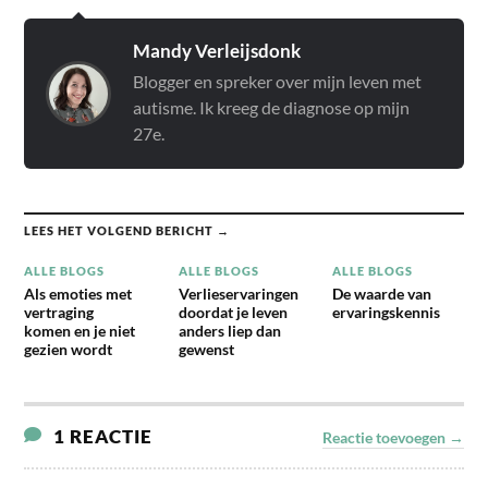
Mandy Verleijsdonk
Blogger en spreker over mijn leven met
autisme. Ik kreeg de diagnose op mijn
27e.
LEES HET VOLGEND BERICHT →
ALLE BLOGS
ALLE BLOGS
ALLE BLOGS
Als emoties met
Verlieservaringen
De waarde van
vertraging
doordat je leven
ervaringskennis
komen en je niet
anders liep dan
gezien wordt
gewenst
1 REACTIE
Reactie toevoegen →