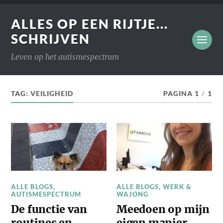
ALLES OP EEN RIJTJE...
SCHRIJVEN
Leven op het autismespectrum
TAG:
VEILIGHEID
PAGINA 1
/
1
ALLE BLOGS
,
ALLE BLOGS
,
WERK &
AUTISMESPECTRUM
WAJONG
De functie van
Meedoen op mijn
routines en
eigen manier