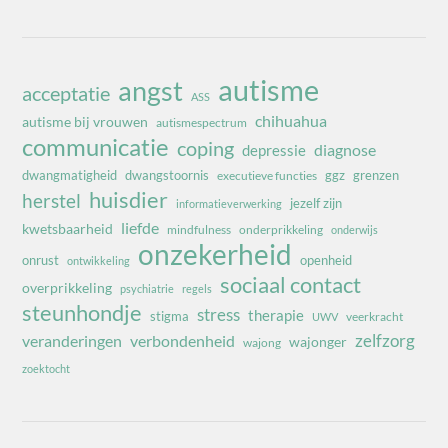
autisme
angst
acceptatie
ASS
chihuahua
autisme bij vrouwen
autismespectrum
communicatie
coping
diagnose
depressie
dwangmatigheid
dwangstoornis
ggz
grenzen
executieve functies
huisdier
herstel
jezelf zijn
informatieverwerking
liefde
kwetsbaarheid
mindfulness
onderprikkeling
onderwijs
onzekerheid
onrust
openheid
ontwikkeling
sociaal contact
overprikkeling
psychiatrie
regels
steunhondje
stress
therapie
stigma
veerkracht
UWV
zelfzorg
veranderingen
verbondenheid
wajonger
wajong
zoektocht