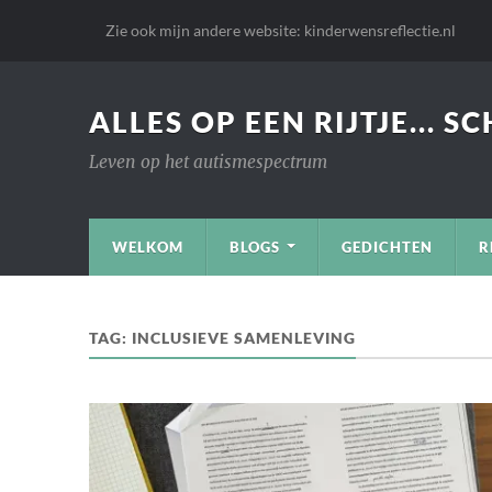
Zie ook mijn andere website: kinderwensreflectie.nl
ALLES OP EEN RIJTJE... S
Leven op het autismespectrum
WELKOM
BLOGS
GEDICHTEN
R
TAG:
INCLUSIEVE SAMENLEVING