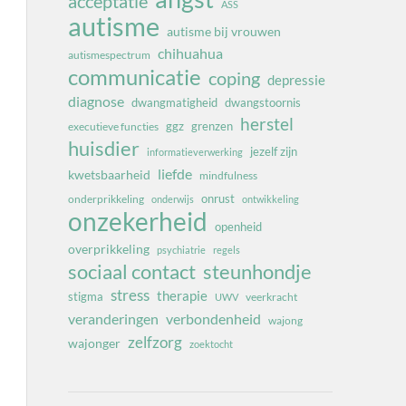
acceptatie
ASS
autisme
autisme bij vrouwen
chihuahua
autismespectrum
communicatie
coping
depressie
diagnose
dwangmatigheid
dwangstoornis
herstel
ggz
grenzen
executieve functies
huisdier
jezelf zijn
informatieverwerking
liefde
kwetsbaarheid
mindfulness
onrust
onderprikkeling
onderwijs
ontwikkeling
onzekerheid
openheid
overprikkeling
psychiatrie
regels
sociaal contact
steunhondje
stress
therapie
stigma
veerkracht
UWV
veranderingen
verbondenheid
wajong
zelfzorg
wajonger
zoektocht