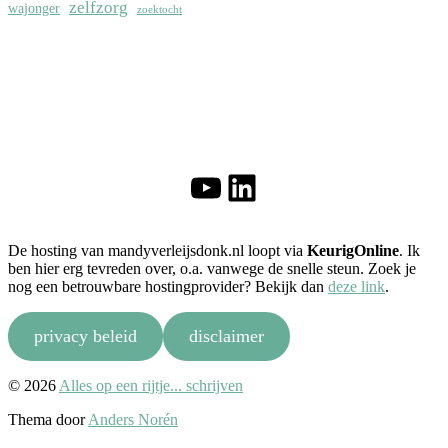
zelfzorg
wajonger
zoektocht
YouTube
LinkedIn
De hosting van mandyverleijsdonk.nl loopt via
KeurigOnline
. Ik
ben hier erg tevreden over, o.a. vanwege de snelle steun. Zoek je
nog een betrouwbare hostingprovider? Bekijk dan
deze link
.
privacy beleid
disclaimer
Naar
© 2026
Alles op een rijtje... schrijven
boven
Thema door
Anders Norén