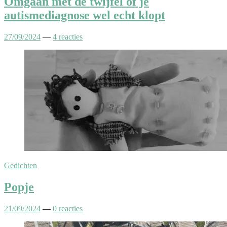
Omgaan met de twijfel of je
autismediagnose wel echt klopt
27/09/2024
—
4 reacties
Gedichten
Popje
21/09/2024
—
0 reacties