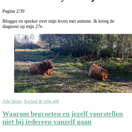
Pagina 2
/
39
Blogger en spreker over mijn leven met autisme. Ik kreeg de
diagnose op mijn 27e.
Alle blogs
,
Sociaal & vrije tijd
Waarom begroeten en jezelf voorstellen
niet bij iedereen vanzelf gaan