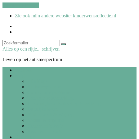
Ga naar de inhoud
Zie ook mijn andere website: kinderwensreflectie.nl
kinderwensreflectie.nl
Search
Zoeken
Alles op een rijtje... schrijven
Leven op het autismespectrum
Welkom
Blogs
Alle blogs
Autismespectrum
Co-morbide problemen
Therapie & begeleiding
Persoonlijke ontwikkeling & zelfzorg
Dagelijks leven
Studie, werk & Wajong
Sociaal & vrije tijd
Steunhondje Josje
Reacties op blogs
Gedichten