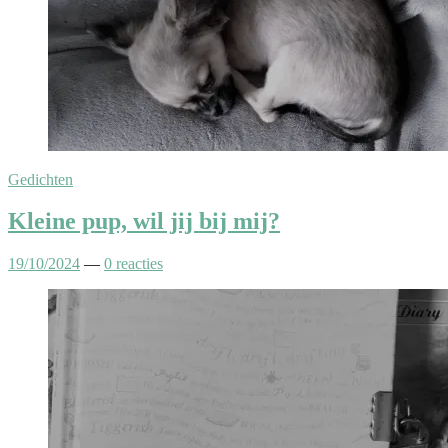
Gedichten
Kleine pup, wil jij bij mij?
19/10/2024
—
0 reacties