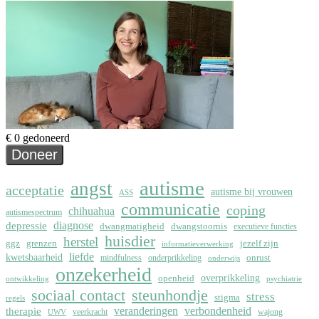
autisme
angst
acceptatie
autisme bij vrouwen
ASS
communicatie
coping
chihuahua
autismespectrum
depressie
diagnose
dwangmatigheid
dwangstoornis
executieve functies
huisdier
herstel
ggz
grenzen
jezelf zijn
informatieverwerking
liefde
kwetsbaarheid
onrust
mindfulness
onderprikkeling
onderwijs
onzekerheid
overprikkeling
openheid
ontwikkeling
psychiatrie
sociaal contact
steunhondje
stress
stigma
regels
therapie
veranderingen
verbondenheid
veerkracht
wajong
UWV