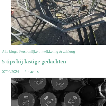
Alle blogs
,
Persoonlijke ontwikkeling & zelfzorg
5 tips bij lastige gedachten
07/09/2024
—
6 reacties