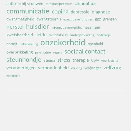
chihuahua
autisme bij vrouwen
autismespectrum
communicatie
coping
diagnose
depressie
dwangmatigheid
dwangstoornis
ggz
grenzen
executieve functies
huisdier
herstel
jezelf zijn
informatieverwerking
liefde
kwetsbaarheid
mindfulness
onderprikkeling
onderwijs
onzekerheid
onrust
openheid
ontwikkeling
sociaal contact
overprikkeling
psychiatrie
regels
steunhondje
stress
therapie
stigma
veerkracht
UWV
zelfzorg
veranderingen
verbondenheid
wajonger
wajong
zoektocht