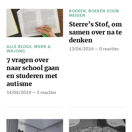
BOEKEN
,
BOEKEN VOOR
MEIDEN
Sterre’s Stof, om
samen over na te
denken
ALLE BLOGS
,
WERK &
13/06/2024
—
0 reacties
WAJONG
7 vragen over
naar school gaan
en studeren met
autisme
14/06/2024
—
5 reacties