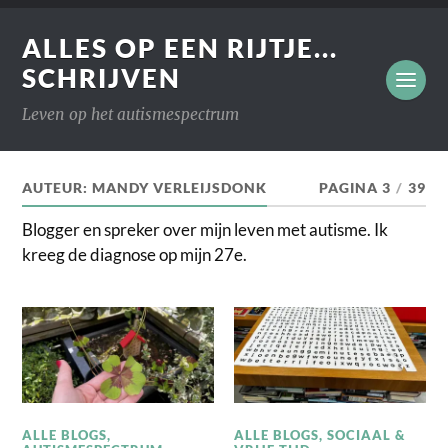
ALLES OP EEN RIJTJE...
SCHRIJVEN
Leven op het autismespectrum
AUTEUR:
MANDY VERLEIJSDONK
PAGINA 3
/
39
Blogger en spreker over mijn leven met autisme. Ik
kreeg de diagnose op mijn 27e.
ALLE BLOGS
,
ALLE BLOGS
,
SOCIAAL &