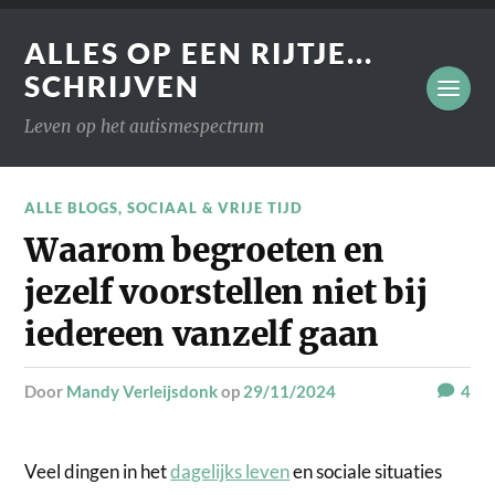
ALLES OP EEN RIJTJE...
SCHRIJVEN
Leven op het autismespectrum
ALLE BLOGS
,
SOCIAAL & VRIJE TIJD
Waarom begroeten en
jezelf voorstellen niet bij
iedereen vanzelf gaan
door
Mandy Verleijsdonk
op
29/11/2024
4
Veel dingen in het
dagelijks leven
en sociale situaties