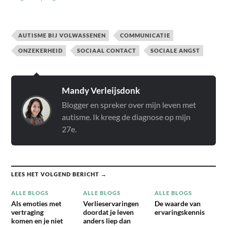
AUTISME BIJ VOLWASSENEN
COMMUNICATIE
ONZEKERHEID
SOCIAAL CONTACT
SOCIALE ANGST
Mandy Verleijsdonk
Blogger en spreker over mijn leven met
autisme. Ik kreeg de diagnose op mijn
27e.
LEES HET VOLGEND BERICHT →
ALLE BLOGS
ALLE BLOGS
ALLE BLOGS
Als emoties met
Verlieservaringen
De waarde van
vertraging
doordat je leven
ervaringskennis
komen en je niet
anders liep dan