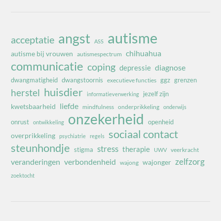
autisme
angst
acceptatie
ASS
chihuahua
autisme bij vrouwen
autismespectrum
communicatie
coping
diagnose
depressie
dwangmatigheid
dwangstoornis
ggz
grenzen
executieve functies
huisdier
herstel
jezelf zijn
informatieverwerking
liefde
kwetsbaarheid
mindfulness
onderprikkeling
onderwijs
onzekerheid
onrust
openheid
ontwikkeling
sociaal contact
overprikkeling
psychiatrie
regels
steunhondje
stress
therapie
stigma
veerkracht
UWV
zelfzorg
veranderingen
verbondenheid
wajonger
wajong
zoektocht