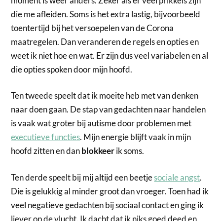
moment is weer anders. Zeker als er veel prikkels zijn
die me afleiden. Soms is het extra lastig, bijvoorbeeld
toentertijd bij het versoepelen van de Corona
maatregelen. Dan veranderen de regels en opties en
weet ik niet hoe en wat. Er zijn dus veel variabelen en al
die opties spoken door mijn hoofd.
Ten tweede speelt dat ik moeite heb met van denken
naar doen gaan. De stap van gedachten naar handelen
is vaak wat groter bij autisme door problemen met
executieve functies
. Mijn energie blijft vaak in mijn
hoofd zitten en dan
blokkeer
ik soms.
Ten derde speelt bij mij altijd een beetje
sociale angst
.
Die is gelukkig al minder groot dan vroeger. Toen had ik
veel negatieve gedachten bij sociaal contact en ging ik
liever op de vlucht. Ik dacht dat ik niks goed deed en