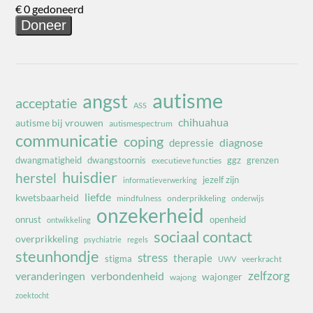
autisme
angst
acceptatie
ASS
chihuahua
autisme bij vrouwen
autismespectrum
communicatie
coping
diagnose
depressie
dwangmatigheid
dwangstoornis
ggz
grenzen
executieve functies
huisdier
herstel
jezelf zijn
informatieverwerking
liefde
kwetsbaarheid
mindfulness
onderprikkeling
onderwijs
onzekerheid
onrust
openheid
ontwikkeling
sociaal contact
overprikkeling
psychiatrie
regels
steunhondje
stress
therapie
stigma
veerkracht
UWV
zelfzorg
veranderingen
verbondenheid
wajonger
wajong
zoektocht