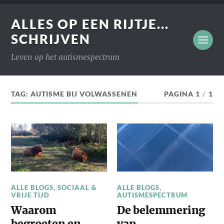
ALLES OP EEN RIJTJE...
SCHRIJVEN
Leven op het autismespectrum
TAG:
AUTISME BIJ VOLWASSENEN
PAGINA 1
/
1
ALLE BLOGS
,
SOCIAAL &
ALLE BLOGS
,
VRIJE TIJD
AUTISMESPECTRUM
Waarom
De belemmering
begroeten en
van