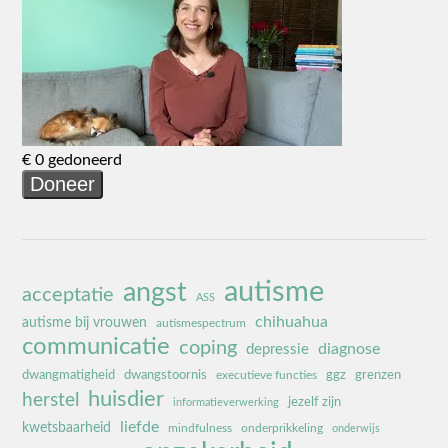
autisme
angst
acceptatie
ASS
chihuahua
autisme bij vrouwen
autismespectrum
communicatie
coping
diagnose
depressie
dwangmatigheid
dwangstoornis
ggz
grenzen
executieve functies
huisdier
herstel
jezelf zijn
informatieverwerking
liefde
kwetsbaarheid
mindfulness
onderprikkeling
onderwijs