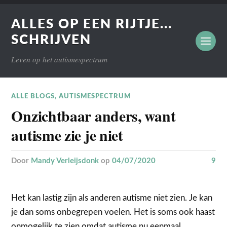
ALLES OP EEN RIJTJE...
SCHRIJVEN
Leven op het autismespectrum
ALLE BLOGS
,
AUTISMESPECTRUM
Onzichtbaar anders, want
autisme zie je niet
door
Mandy Verleijsdonk
op
04/07/2020
9
Het kan lastig zijn als anderen autisme niet zien. Je kan
je dan soms onbegrepen voelen. Het is soms ook haast
onmogelijk te zien omdat autisme nu eenmaal