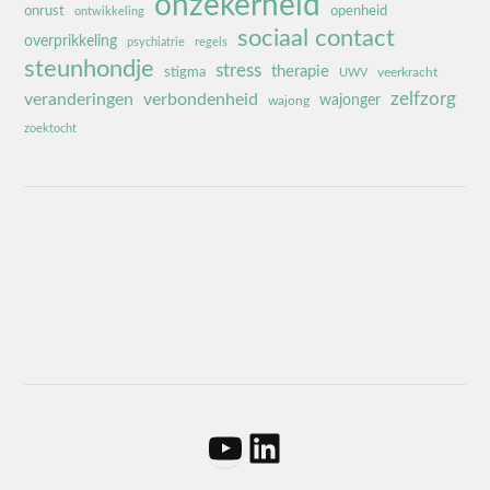
onzekerheid
onrust
openheid
ontwikkeling
sociaal contact
overprikkeling
psychiatrie
regels
steunhondje
stress
therapie
stigma
veerkracht
UWV
zelfzorg
veranderingen
verbondenheid
wajonger
wajong
zoektocht