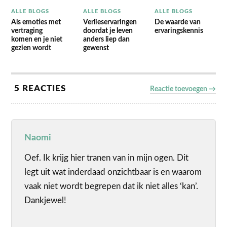
ALLE BLOGS
ALLE BLOGS
ALLE BLOGS
Als emoties met
Verlieservaringen
De waarde van
vertraging
doordat je leven
ervaringskennis
komen en je niet
anders liep dan
gezien wordt
gewenst
5 REACTIES
Reactie toevoegen →
Naomi
Oef. Ik krijg hier tranen van in mijn ogen. Dit
legt uit wat inderdaad onzichtbaar is en waarom
vaak niet wordt begrepen dat ik niet alles ‘kan’.
Dankjewel!