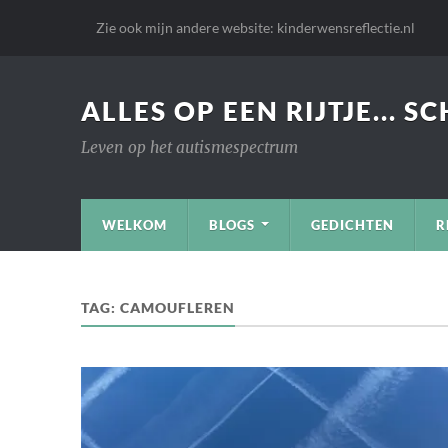
Zie ook mijn andere website: kinderwensreflectie.nl
ALLES OP EEN RIJTJE... S
Leven op het autismespectrum
WELKOM
BLOGS
GEDICHTEN
R
TAG:
CAMOUFLEREN