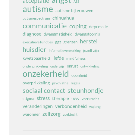
acceptatie
ASS
autisme
autisme bij vrouwen
chihuahua
autismespectrum
communicatie
coping
depressie
diagnose
dwangmatigheid
dwangstoornis
herstel
ggz
grenzen
executieve functies
huisdier
jezelf zijn
informatieverwerking
liefde
kwetsbaarheid
mindfulness
onrust
onderprikkeling
onderwijs
ontwikkeling
onzekerheid
openheid
overprikkeling
psychiatrie
regels
sociaal contact
steunhondje
stress
therapie
stigma
veerkracht
UWV
veranderingen
verbondenheid
wajong
zelfzorg
wajonger
zoektocht