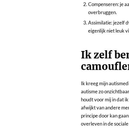
Compenseren: je aa
overbruggen.
Assimilatie: jezelf 
eigenlijk niet leuk v
Ik zelf b
camoufle
Ik kreeg mijn autismed
autisme zo onzichtbaar 
houdt voor mij in dat 
afwijkt van andere men
principe door kan gaan
overleven in de sociale