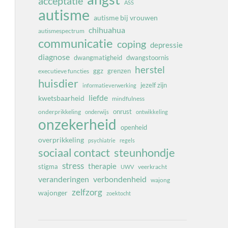
acceptatie
ASS
autisme
autisme bij vrouwen
chihuahua
autismespectrum
communicatie
coping
depressie
diagnose
dwangmatigheid
dwangstoornis
herstel
ggz
grenzen
executieve functies
huisdier
jezelf zijn
informatieverwerking
liefde
kwetsbaarheid
mindfulness
onrust
onderprikkeling
onderwijs
ontwikkeling
onzekerheid
openheid
overprikkeling
psychiatrie
regels
sociaal contact
steunhondje
stress
therapie
stigma
veerkracht
UWV
veranderingen
verbondenheid
wajong
zelfzorg
wajonger
zoektocht