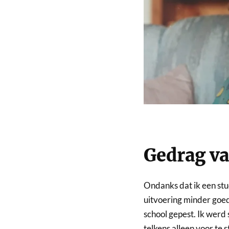
Gedrag v
Ondanks dat ik een stu
uitvoering minder goed
school gepest. Ik werd
telkens alleen voor te 