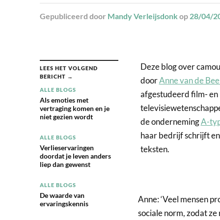
Gepubliceerd
door
Mandy Verleijsdonk
op
28/04/2
Deze blog over camouf
LEES HET VOLGEND
BERICHT →
door
Anne van de Bee
ALLE BLOGS
afgestudeerd film- en
Als emoties met
televisiewetenschappe
vertraging komen en je
niet gezien wordt
de onderneming
A-typ
haar bedrijf schrijft e
ALLE BLOGS
Verlieservaringen
teksten.
doordat je leven anders
liep dan gewenst
ALLE BLOGS
De waarde van
Anne: ‘Veel mensen pr
ervaringskennis
sociale norm, zodat ze