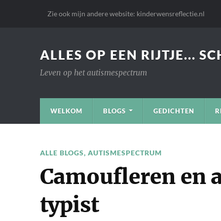
Zie ook mijn andere website: kinderwensreflectie.nl
ALLES OP EEN RIJTJE... S
Leven op het autismespectrum
WELKOM
BLOGS
GEDICHTEN
R
ALLE BLOGS
,
AUTISMESPECTRUM
Camoufleren en a
typist