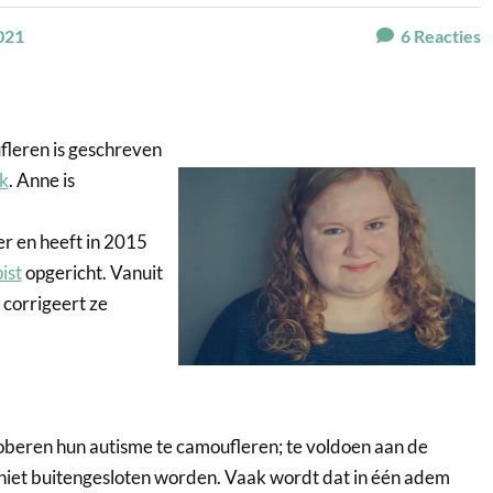
021
6
Reacties
leren is geschreven
k
. Anne is
r en heeft in 2015
ist
opgericht. Vanuit
n corrigeert ze
oberen hun autisme te camoufleren; te voldoen aan de
 niet buitengesloten worden. Vaak wordt dat in één adem