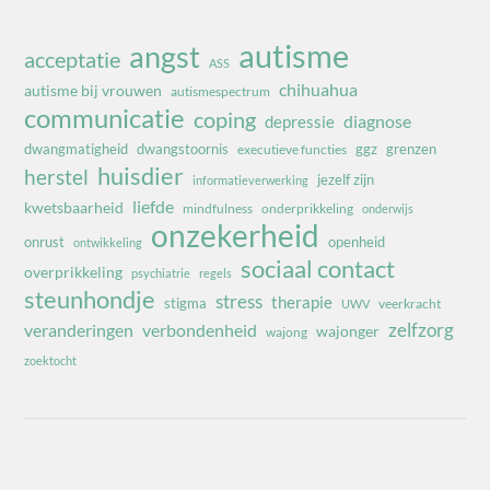
autisme
angst
acceptatie
ASS
chihuahua
autisme bij vrouwen
autismespectrum
communicatie
coping
diagnose
depressie
dwangmatigheid
dwangstoornis
ggz
grenzen
executieve functies
huisdier
herstel
jezelf zijn
informatieverwerking
liefde
kwetsbaarheid
mindfulness
onderprikkeling
onderwijs
onzekerheid
onrust
openheid
ontwikkeling
sociaal contact
overprikkeling
psychiatrie
regels
steunhondje
stress
therapie
stigma
veerkracht
UWV
zelfzorg
veranderingen
verbondenheid
wajonger
wajong
zoektocht