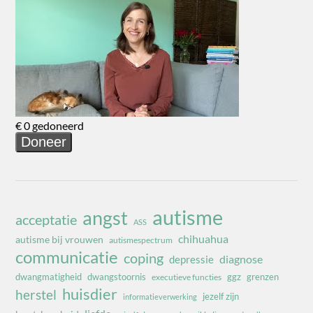
autisme
angst
acceptatie
ASS
chihuahua
autisme bij vrouwen
autismespectrum
communicatie
coping
diagnose
depressie
dwangmatigheid
dwangstoornis
ggz
grenzen
executieve functies
huisdier
herstel
jezelf zijn
informatieverwerking