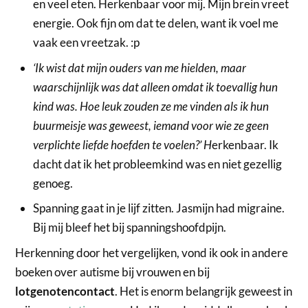
en veel eten. Herkenbaar voor mij. Mijn brein vreet
energie. Ook fijn om dat te delen, want ik voel me
vaak een vreetzak. :p
‘Ik wist dat mijn ouders van me hielden, maar
waarschijnlijk was dat alleen omdat ik toevallig hun
kind was. Hoe leuk zouden ze me vinden als ik hun
buurmeisje was geweest, iemand voor wie ze geen
verplichte liefde hoefden te voelen?’
H
erkenbaar. Ik
dacht dat ik het probleemkind was en niet gezellig
genoeg.
Spanning gaat in je lijf zitten. Jasmijn had migraine.
Bij mij bleef het bij spanningshoofdpijn.
Herkenning door het vergelijken, vond ik ook in andere
boeken over autisme bij vrouwen en bij
lotgenotencontact
. Het is enorm belangrijk geweest in