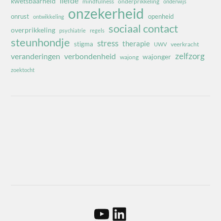
liefde
kwetsbaarheid
mindfulness
onderprikkeling
onderwijs
onzekerheid
onrust
openheid
ontwikkeling
sociaal contact
overprikkeling
psychiatrie
regels
steunhondje
stress
therapie
stigma
veerkracht
UWV
zelfzorg
veranderingen
verbondenheid
wajonger
wajong
zoektocht