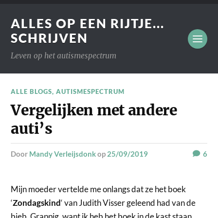
ALLES OP EEN RIJTJE...
SCHRIJVEN
Leven op het autismespectrum
ALLE BLOGS
,
AUTISMESPECTRUM
Vergelijken met andere
auti’s
door
Mandy Verleijsdonk
op
25/09/2019
6
Mijn moeder vertelde me onlangs dat ze het boek
‘
Zondagskind
‘ van Judith Visser geleend had van de
bieb. Grappig, want ik heb het boek in de kast staan.