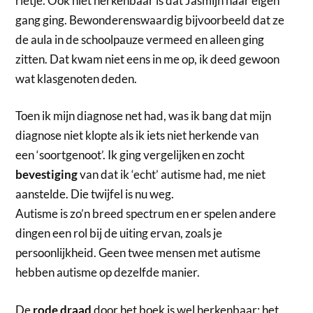
rietje. Ook niet herkenbaar is dat Jasmijn haar eigen
gang ging. Bewonderenswaardig bijvoorbeeld dat ze
de aula in de schoolpauze vermeed en alleen ging
zitten. Dat kwam niet eens in me op, ik deed gewoon
wat klasgenoten deden.
Toen ik mijn diagnose net had, was ik bang dat mijn
diagnose niet klopte als ik iets niet herkende van
een ‘soortgenoot’. Ik ging vergelijken en zocht
bevestiging
van dat ik ‘echt’ autisme had, me niet
aanstelde. Die twijfel is nu weg.
Autisme is zo’n breed spectrum en er spelen andere
dingen een rol bij de uiting ervan, zoals je
persoonlijkheid. Geen twee mensen met autisme
hebben autisme op dezelfde manier.
De
rode draad
door het boek is wel herkenbaar: het