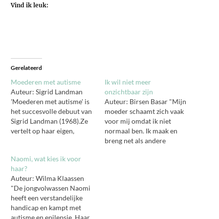
Vind ik leuk:
Gerelateerd
Moederen met autisme
Ik wil niet meer
Auteur: Sigrid Landman
onzichtbaar zijn
'Moederen met autisme' is
Auteur: Birsen Basar "Mijn
het succesvolle debuut van
moeder schaamt zich vaak
Sigrid Landman (1968).Ze
voor mij omdat ik niet
vertelt op haar eigen,
normaal ben. Ik maak en
openhartige manier hoe zij
breng net als andere
zich altijd anders heeft
'normale' meiden geen thee
Naomi, wat kies ik voor
gevoeld. Na de geboorte
of koffie omdat ik hier niet
haar?
van dochter Kim gaat het
van hou. Ook hang ik niet,
Auteur: Wilma Klaassen
mis. De baby gooit haar
net als andere 'normale'
"De jongvolwassen Naomi
gestructureerde leven
meiden, de was op. In het
heeft een verstandelijke
volledig overhoop. Kim
kort is mijn…
handicap en kampt met
verandert van een lief,
autisme en epilepsie. Haar
klein…