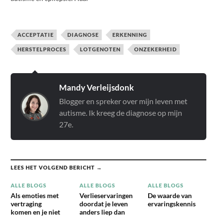
moeder stelt in dit boek
vragen waar iedere ouder
van een zorgafhankelijk
ACCEPTATIE
DIAGNOSE
ERKENNING
kind mee worstelt. Je weet
dat er een moment komt
HERSTELPROCES
LOTGENOTEN
ONZEKERHEID
waarop andere mensen
voor je kind moeten gaan
zorgen. Maar hoe…
Mandy Verleijsdonk
Blogger en spreker over mijn leven met
autisme. Ik kreeg de diagnose op mijn
27e.
LEES HET VOLGEND BERICHT →
ALLE BLOGS
ALLE BLOGS
ALLE BLOGS
Als emoties met
Verlieservaringen
De waarde van
vertraging
doordat je leven
ervaringskennis
komen en je niet
anders liep dan