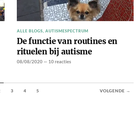
ALLE BLOGS
,
AUTISMESPECTRUM
De functie van routines en
rituelen bij autisme
08/08/2020
—
10 reacties
2
3
4
5
VOLGENDE →