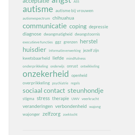
acceptatie
ASS
autisme
autisme bij vrouwen
chihuahua
autismespectrum
communicatie
coping
depressie
diagnose
dwangmatigheid
dwangstoornis
herstel
ggz
grenzen
executieve functies
huisdier
jezelf zijn
informatieverwerking
liefde
kwetsbaarheid
mindfulness
onrust
onderprikkeling
onderwijs
ontwikkeling
onzekerheid
openheid
overprikkeling
psychiatrie
regels
sociaal contact
steunhondje
stress
therapie
stigma
veerkracht
UWV
veranderingen
verbondenheid
wajong
zelfzorg
wajonger
zoektocht