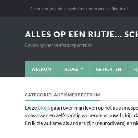
Zie ook mijn andere website: kinderwensreflectie.nl
ALLES OP EEN RIJTJE... S
Leven op het autismespectrum
WELKOM
BLOGS
GEDICHTEN
R
CATEGORIE:
AUTISMESPECTRUM
Deze
blogs
gaan over mijn leven op het autismespect
volwassen en zelfstandig wonende vrouw. Ik kijk da
En ik zie autisme als anders zijn (neurodivers) en ni