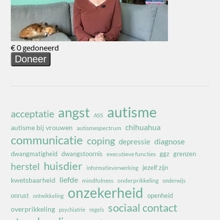
autisme
angst
acceptatie
ASS
chihuahua
autisme bij vrouwen
autismespectrum
communicatie
coping
diagnose
depressie
dwangmatigheid
dwangstoornis
ggz
grenzen
executieve functies
huisdier
herstel
jezelf zijn
informatieverwerking
liefde
kwetsbaarheid
mindfulness
onderprikkeling
onderwijs
onzekerheid
onrust
openheid
ontwikkeling
sociaal contact
overprikkeling
psychiatrie
regels