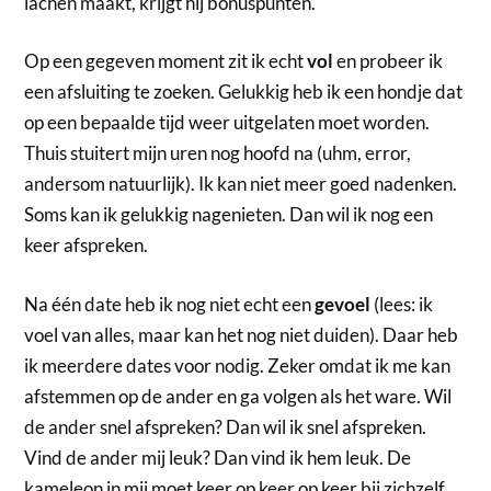
lachen maakt, krijgt hij bonuspunten.
Op een gegeven moment zit ik echt
vol
en probeer ik
een afsluiting te zoeken. Gelukkig heb ik een hondje dat
op een bepaalde tijd weer uitgelaten moet worden.
Thuis stuitert mijn uren nog hoofd na (uhm, error,
andersom natuurlijk). Ik kan niet meer goed nadenken.
Soms kan ik gelukkig nagenieten. Dan wil ik nog een
keer afspreken.
Na één date heb ik nog niet echt een
gevoel
(lees: ik
voel van alles, maar kan het nog niet duiden). Daar heb
ik meerdere dates voor nodig. Zeker omdat ik me kan
afstemmen op de ander en ga volgen als het ware. Wil
de ander snel afspreken? Dan wil ik snel afspreken.
Vind de ander mij leuk? Dan vind ik hem leuk. De
kameleon in mij moet keer op keer op keer bij zichzelf