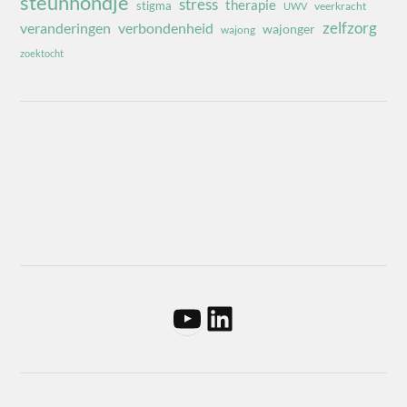
steunhondje
stress
therapie
stigma
veerkracht
UWV
zelfzorg
veranderingen
verbondenheid
wajonger
wajong
zoektocht