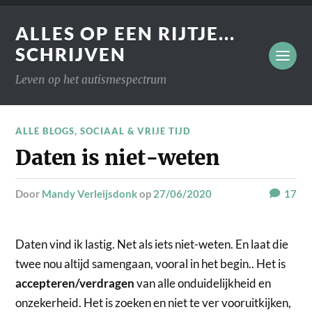
ALLES OP EEN RIJTJE...
SCHRIJVEN
Leven op het autismespectrum
ALLE BLOGS
,
SOCIAAL & VRIJE TIJD
Daten is niet-weten
door
Mandy Verleijsdonk
op
27/06/2020
17
Daten vind ik lastig. Net als iets niet-weten. En laat die
twee nou altijd samengaan, vooral in het begin.. Het is
accepteren/verdragen
van alle onduidelijkheid en
onzekerheid. Het is zoeken en niet te ver vooruitkijken,