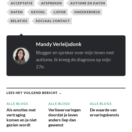
ACCEPTATIE
AFSPREKEN
AUTISME EN DATEN
DATEN
GEVOEL
LIEFDE
ONZEKERHEID
RELATIES
SOCIAAL CONTACT
Mandy Verleijsdonk
Blogger en spreker over mijn leven met
autisme. Ik kreeg de diagnose op mijn
27e.
LEES HET VOLGEND BERICHT →
ALLE BLOGS
ALLE BLOGS
ALLE BLOGS
Als emoties met
Verlieservaringen
De waarde van
vertraging
doordat je leven
ervaringskennis
komen en je niet
anders liep dan
gezien wordt
gewenst