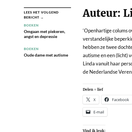
Auteur: L
LEES HET VOLGEND
BERICHT →
BOEKEN
‘Openhartige colums o
Omgaan met piekeren,
angst en depressie
verstandelijke beperki
hebben ze twee dochter
BOEKEN
autisme en een (licht) 
Oude dame met autisme
Linda vanuit haar pers
de Nederlandse Vereni
Delen = lief
X
Facebook
E-mail
Vind ik leuk: