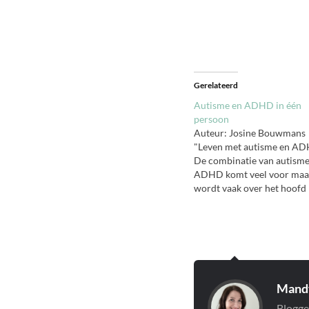
Gerelateerd
Autisme en ADHD in één
persoon
Auteur: Josine Bouwmans
"Leven met autisme en A
De combinatie van autisme
ADHD komt veel voor maa
wordt vaak over het hoofd
gezien. In deze fascinerend
publicatie beschrijft Josine
Bouwmans, een vrouw met
ASS en ADHD haar
persoonlijke zoektocht naa
eenheid. Ze koppelt haar
ervaringen aan verschillen
Mandy
leeftijdsfasen, waarin ze…
Blogge