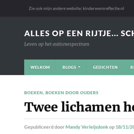
Zie ook mijn andere website: kinderwensreflectie.nl
ALLES OP EEN RIJTJE... S
Leven op het autismespectrum
WELKOM
BLOGS
GEDICHTEN
R
BOEKEN
,
BOEKEN DOOR OUDERS
Twee lichamen h
Gepubliceerd
door
Mandy Verleijsdonk
op
18/11/2