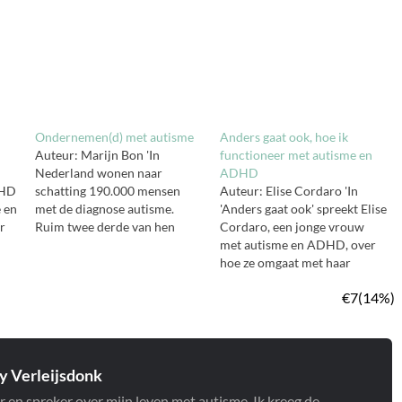
Ondernemen(d) met autisme
Anders gaat ook, hoe ik
Auteur: Marijn Bon 'In
functioneer met autisme en
Nederland wonen naar
ADHD
DHD
schatting 190.000 mensen
Auteur: Elise Cordaro 'In
 en
met de diagnose autisme.
'Anders gaat ook' spreekt Elise
r
Ruim twee derde van hen
Cordaro, een jonge vrouw
neemt niet deel aan het
met autisme en ADHD, over
e
arbeidsproces. Zij hebben
hoe ze omgaat met haar
vaak het stempel
diagnoses, voor de lezers van
‘arbeidsgehandicapt’ en werk
Bianca Toeps’ 'Maar je ziet er
is meestal niet hun
helemaal niet autistisch uit'.
r
belangrijkste bron van
Elise Cordaro ontdekte pas op
inkomsten. Dit blijkt uit
haar 27ste dat ze autisme en
de
cijfers van de Nederlandse
ADHD heeft.…
 Verleijsdonk
Vereniging voor Autisme.…
r en spreker over mijn leven met autisme. Ik kreeg de