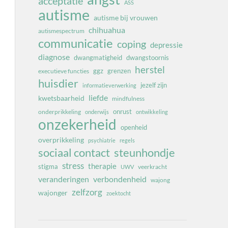
acceptatie
ASS
autisme
autisme bij vrouwen
chihuahua
autismespectrum
communicatie
coping
depressie
diagnose
dwangmatigheid
dwangstoornis
herstel
ggz
grenzen
executieve functies
huisdier
jezelf zijn
informatieverwerking
liefde
kwetsbaarheid
mindfulness
onrust
onderprikkeling
onderwijs
ontwikkeling
onzekerheid
openheid
overprikkeling
psychiatrie
regels
sociaal contact
steunhondje
stress
therapie
stigma
veerkracht
UWV
veranderingen
verbondenheid
wajong
zelfzorg
wajonger
zoektocht